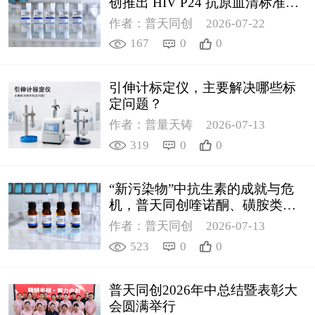
创推出 HIV P24 抗原血清标准物
质
作者：普天同创
2026-07-22
167
0
0
引伸计标定仪，主要解决哪些标
定问题？
作者：普量天铸
2026-07-13
319
0
0
“新污染物”中抗生素的成就与危
机，普天同创喹诺酮、磺胺类质
控新品筑牢环境安全防线
作者：普天同创
2026-07-13
523
0
0
普天同创2026年中总结暨表彰大
会圆满举行