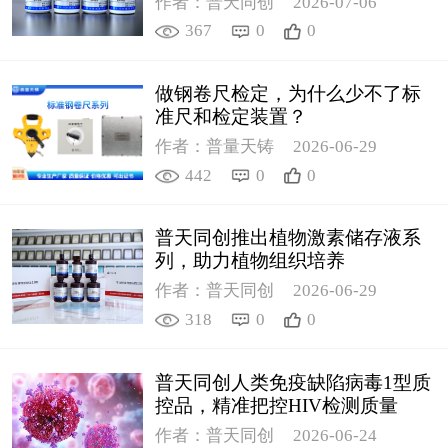
作者：普天同创
2026-07-06
367
0
0
做钢卷尺检定，为什么少不了标
准尺和检定装置？
作者：普量天铸
2026-06-29
442
0
0
普天同创推出植物激素储存液系
列，助力植物组织培养
作者：普天同创
2026-06-29
318
0
0
普天同创人类免疫缺陷病毒1型质
控品，精准把控HIV检测质量
作者：普天同创
2026-06-24