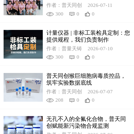
作者：普天同创
2026-07-11
300
0
0
计量仪器 | 非标工装检具定制：您
提供规程，我们负责制作
作者：普量天铸
2026-07-10
300
0
0
普天同创猴巨细胞病毒质控品，
筑牢实验数据底线
作者：普天同创
2026-07-07
208
0
0
无孔不入的全氟化合物，普天同
创赋能新污染物合规监测