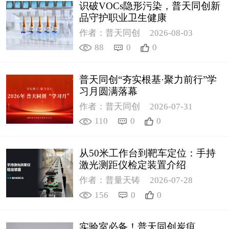
识破VOCs隐形污染，普天同创新
品守护职业卫生健康
作者：普天同创
2026-08-03
88
0
0
普天同创“夯实根基·聚力前行”学
习月圆满落幕
作者：普天同创
2026-07-31
110
0
0
从50米工作台到靶车定位：手持
激光测距仪检定装置介绍
作者：普量天铸
2026-07-28
156
0
0
实验室必备！普天同创炭疽