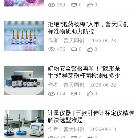
359
0
0
拒绝“泡药杨梅”入市，普天同创
标准物质助力防控
作者：普天同创
2026-06-23
476
0
0
奶粉安全警报再响！“隐形杀
手”蜡样芽孢杆菌检测知多少
作者：普天同创
2026-06-22
604
0
0
计量仪器 | 三款引伸计标定仪精准
解决选型难题
作者：普天同创
2026-06-18