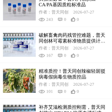
CA/PA基因质粒标准品
作者：普天同创
2026-07-27
243
0
0
破解畜禽肉药残管控难题，普天
同创林可霉素标准物质提供计量
支撑
作者：普天同创
2026-07-27
167
0
0
精准质控！普天同创辣椒轻斑驳
病毒假病毒生物质控品
作者：普天同创
2026-07-27
101
0
0
补齐艾滋检测质控刚需，普天同