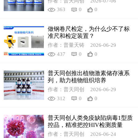
作者：普天同创
2026-07-06
363
0
0
做钢卷尺检定，为什么少不了标
准尺和检定装置？
作者：普量天铸
2026-06-29
437
0
0
普天同创推出植物激素储存液系
列，助力植物组织培养
作者：普天同创
2026-06-29
312
0
0
普天同创人类免疫缺陷病毒1型质
控品，精准把控HIV检测质量
作者：普天同创
2026-06-24