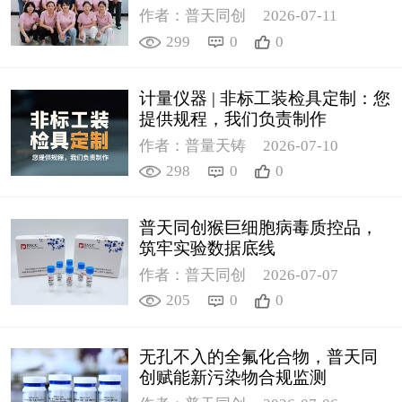
作者：普天同创
2026-07-11
299
0
0
计量仪器 | 非标工装检具定制：您
提供规程，我们负责制作
作者：普量天铸
2026-07-10
298
0
0
普天同创猴巨细胞病毒质控品，
筑牢实验数据底线
作者：普天同创
2026-07-07
205
0
0
无孔不入的全氟化合物，普天同
创赋能新污染物合规监测