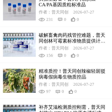
CA/PA基因质粒标准品
作者：普天同创
2026-07-27
231
0
0
破解畜禽肉药残管控难题，普天
同创林可霉素标准物质提供计量
支撑
作者：普天同创
2026-07-27
156
0
0
精准质控！普天同创辣椒轻斑驳
病毒假病毒生物质控品
作者：普天同创
2026-07-27
97
0
0
补齐艾滋检测质控刚需，普天同