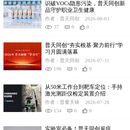
识破VOCs隐形污染，普天同创新
品守护职业卫生健康
作者：普天同创
2026-08-03
37
0
0
普天同创“夯实根基·聚力前行”学
习月圆满落幕
作者：普天同创
2026-07-31
106
0
0
从50米工作台到靶车定位：手持
激光测距仪检定装置介绍
作者：普量天铸
2026-07-28
154
0
0
实验室必备！普天同创炭疽