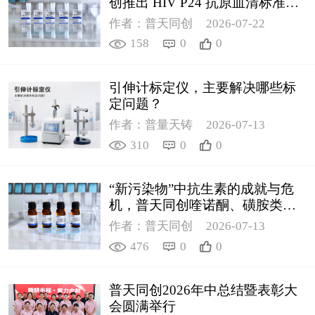
创推出 HIV P24 抗原血清标准物
质
作者：普天同创
2026-07-22
158
0
0
引伸计标定仪，主要解决哪些标
定问题？
作者：普量天铸
2026-07-13
310
0
0
“新污染物”中抗生素的成就与危
机，普天同创喹诺酮、磺胺类质
控新品筑牢环境安全防线
作者：普天同创
2026-07-13
476
0
0
普天同创2026年中总结暨表彰大
会圆满举行