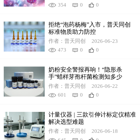
354
0
0
拒绝“泡药杨梅”入市，普天同创
标准物质助力防控
作者：普天同创
2026-06-23
473
0
0
奶粉安全警报再响！“隐形杀
手”蜡样芽孢杆菌检测知多少
作者：普天同创
2026-06-22
601
0
0
计量仪器 | 三款引伸计标定仪精准
解决选型难题
作者：普天同创
2026-06-18