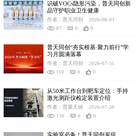
识破VOCs隐形污染，普天同创新
品守护职业卫生健康
作者：普天同创
2026-08-03
87
0
0
普天同创“夯实根基·聚力前行”学
习月圆满落幕
作者：普天同创
2026-07-31
110
0
0
从50米工作台到靶车定位：手持
激光测距仪检定装置介绍
作者：普量天铸
2026-07-28
156
0
0
实验室必备！普天同创炭疽