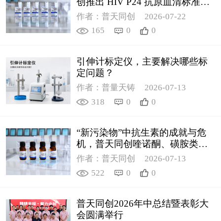
创推出 HIV P24 抗原血清标准物
质
作者：普天同创
2026-07-22
165
0
0
引伸计标定仪，主要解决哪些标
定问题？
作者：普量天铸
2026-07-13
318
0
0
“新污染物”中抗生素的成就与危
机，普天同创喹诺酮、磺胺类质
控新品筑牢环境安全防线
作者：普天同创
2026-07-13
522
0
0
普天同创2026年中总结暨表彰大
会圆满举行