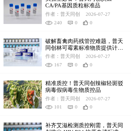
CA/PA基因质粒标准品
作者：普天同创
2026-07-27
240
0
0
破解畜禽肉药残管控难题，普天
同创林可霉素标准物质提供计量
支撑
作者：普天同创
2026-07-27
167
0
0
精准质控！普天同创辣椒轻斑驳
病毒假病毒生物质控品
作者：普天同创
2026-07-27
101
0
0
补齐艾滋检测质控刚需，普天同