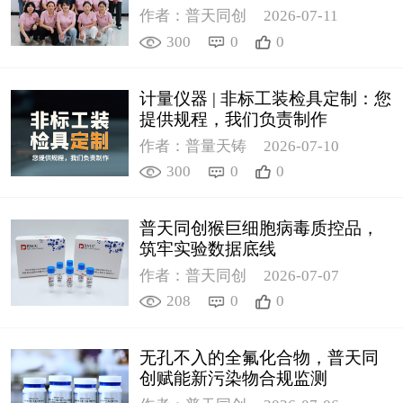
作者：普天同创
2026-07-11
300
0
0
计量仪器 | 非标工装检具定制：您
提供规程，我们负责制作
作者：普量天铸
2026-07-10
300
0
0
普天同创猴巨细胞病毒质控品，
筑牢实验数据底线
作者：普天同创
2026-07-07
208
0
0
无孔不入的全氟化合物，普天同
创赋能新污染物合规监测