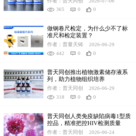
作者：普天同创
2026-07-06
365
0
0
做钢卷尺检定，为什么少不了标
准尺和检定装置？
作者：普量天铸
2026-06-29
442
0
0
普天同创推出植物激素储存液系
列，助力植物组织培养
作者：普天同创
2026-06-29
318
0
0
普天同创人类免疫缺陷病毒1型质
控品，精准把控HIV检测质量
作者：普天同创
2026-06-24