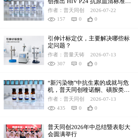
创推出 HIV P24 抗原血清标准物
质
作者：普天同创
2026-07-22
157
0
0
引伸计标定仪，主要解决哪些标
定问题？
作者：普量天铸
2026-07-13
307
0
0
“新污染物”中抗生素的成就与危
机，普天同创喹诺酮、磺胺类质
控新品筑牢环境安全防线
作者：普天同创
2026-07-13
435
0
0
普天同创2026年中总结暨表彰大
会圆满举行