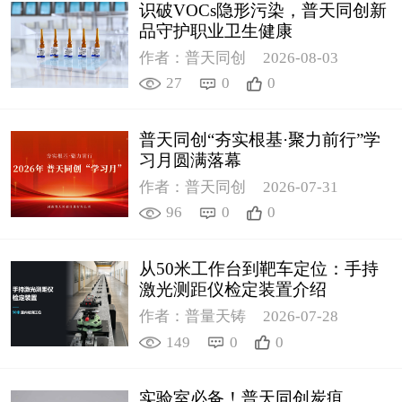
识破VOCs隐形污染，普天同创新
品守护职业卫生健康
作者：普天同创
2026-08-03
27
0
0
普天同创“夯实根基·聚力前行”学
习月圆满落幕
作者：普天同创
2026-07-31
96
0
0
从50米工作台到靶车定位：手持
激光测距仪检定装置介绍
作者：普量天铸
2026-07-28
149
0
0
实验室必备！普天同创炭疽