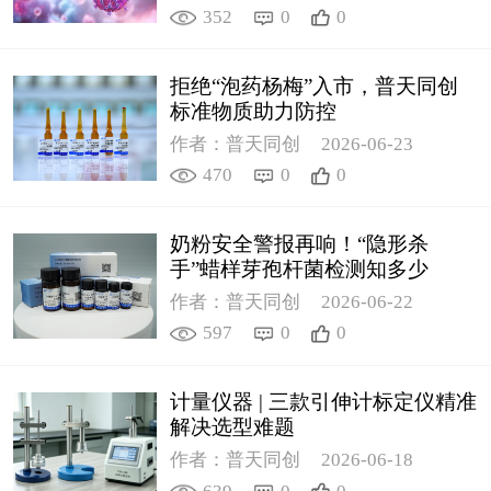
352
0
0
拒绝“泡药杨梅”入市，普天同创
标准物质助力防控
作者：普天同创
2026-06-23
470
0
0
奶粉安全警报再响！“隐形杀
手”蜡样芽孢杆菌检测知多少
作者：普天同创
2026-06-22
597
0
0
计量仪器 | 三款引伸计标定仪精准
解决选型难题
作者：普天同创
2026-06-18