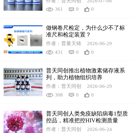
作者：普天同创
2026-07-06
361
0
0
做钢卷尺检定，为什么少不了标
准尺和检定装置？
作者：普量天铸
2026-06-29
431
0
0
普天同创推出植物激素储存液系
列，助力植物组织培养
作者：普天同创
2026-06-29
308
0
0
普天同创人类免疫缺陷病毒1型质
控品，精准把控HIV检测质量
作者：普天同创
2026-06-24