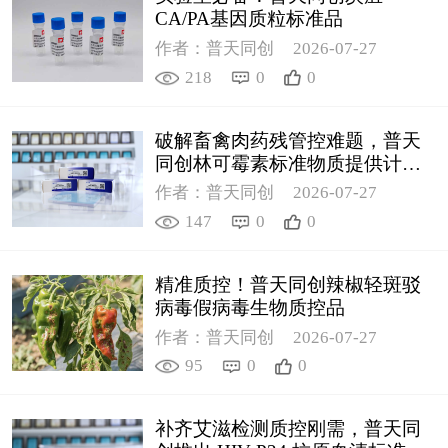
CA/PA基因质粒标准品
作者：普天同创
2026-07-27
218
0
0
破解畜禽肉药残管控难题，普天
同创林可霉素标准物质提供计量
支撑
作者：普天同创
2026-07-27
147
0
0
精准质控！普天同创辣椒轻斑驳
病毒假病毒生物质控品
作者：普天同创
2026-07-27
95
0
0
补齐艾滋检测质控刚需，普天同