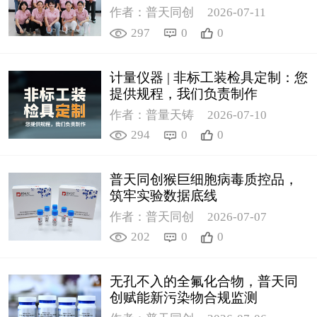
作者：普天同创
2026-07-11
297
0
0
计量仪器 | 非标工装检具定制：您
提供规程，我们负责制作
作者：普量天铸
2026-07-10
294
0
0
普天同创猴巨细胞病毒质控品，
筑牢实验数据底线
作者：普天同创
2026-07-07
202
0
0
无孔不入的全氟化合物，普天同
创赋能新污染物合规监测