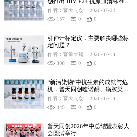
创推出 HIV P24 抗原血清标准物
质
作者：普天同创
2026-07-22
157
0
0
引伸计标定仪，主要解决哪些标
定问题？
作者：普量天铸
2026-07-13
308
0
0
“新污染物”中抗生素的成就与危
机，普天同创喹诺酮、磺胺类质
控新品筑牢环境安全防线
作者：普天同创
2026-07-13
445
0
0
普天同创2026年中总结暨表彰大
会圆满举行