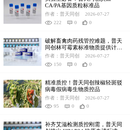
CA/PA基因质粒标准品
作者：普天同创
2026-07-27
222
0
0
破解畜禽肉药残管控难题，普天
同创林可霉素标准物质提供计量
支撑
作者：普天同创
2026-07-27
150
0
0
精准质控！普天同创辣椒轻斑驳
病毒假病毒生物质控品
作者：普天同创
2026-07-27
95
0
0
补齐艾滋检测质控刚需，普天同