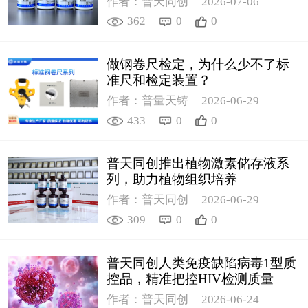
作者：普天同创
2026-07-06
362
0
0
做钢卷尺检定，为什么少不了标
准尺和检定装置？
作者：普量天铸
2026-06-29
433
0
0
普天同创推出植物激素储存液系
列，助力植物组织培养
作者：普天同创
2026-06-29
309
0
0
普天同创人类免疫缺陷病毒1型质
控品，精准把控HIV检测质量
作者：普天同创
2026-06-24