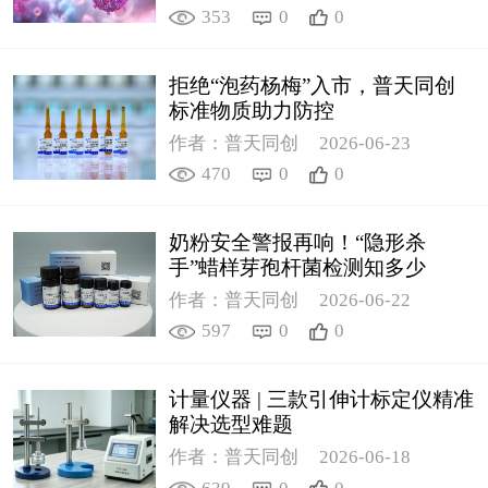
353
0
0
拒绝“泡药杨梅”入市，普天同创
标准物质助力防控
作者：普天同创
2026-06-23
470
0
0
奶粉安全警报再响！“隐形杀
手”蜡样芽孢杆菌检测知多少
作者：普天同创
2026-06-22
597
0
0
计量仪器 | 三款引伸计标定仪精准
解决选型难题
作者：普天同创
2026-06-18