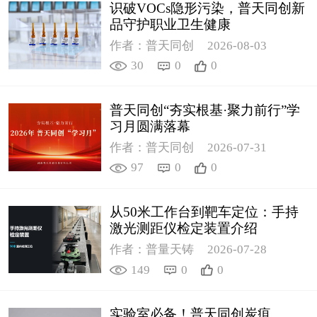
识破VOCs隐形污染，普天同创新
品守护职业卫生健康
作者：普天同创
2026-08-03
30
0
0
普天同创“夯实根基·聚力前行”学
习月圆满落幕
作者：普天同创
2026-07-31
97
0
0
从50米工作台到靶车定位：手持
激光测距仪检定装置介绍
作者：普量天铸
2026-07-28
149
0
0
实验室必备！普天同创炭疽