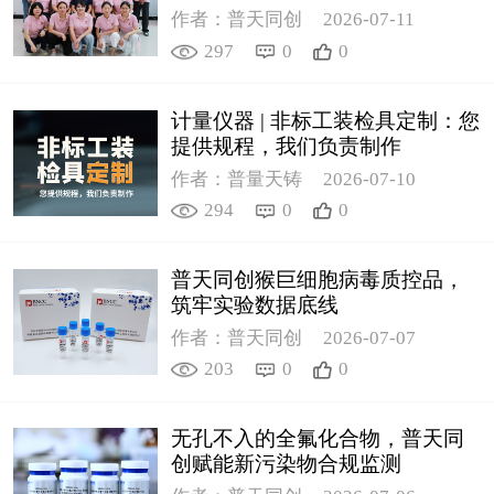
作者：普天同创
2026-07-11
297
0
0
计量仪器 | 非标工装检具定制：您
提供规程，我们负责制作
作者：普量天铸
2026-07-10
294
0
0
普天同创猴巨细胞病毒质控品，
筑牢实验数据底线
作者：普天同创
2026-07-07
203
0
0
无孔不入的全氟化合物，普天同
创赋能新污染物合规监测