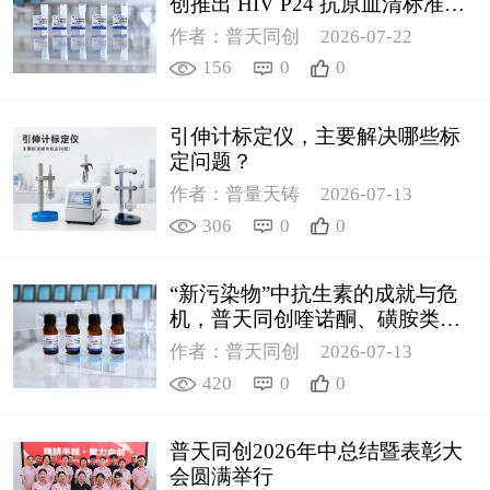
创推出 HIV P24 抗原血清标准物
质
作者：普天同创
2026-07-22
156
0
0
引伸计标定仪，主要解决哪些标
定问题？
作者：普量天铸
2026-07-13
306
0
0
“新污染物”中抗生素的成就与危
机，普天同创喹诺酮、磺胺类质
控新品筑牢环境安全防线
作者：普天同创
2026-07-13
420
0
0
普天同创2026年中总结暨表彰大
会圆满举行