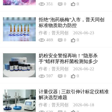
351
0
0
拒绝“泡药杨梅”入市，普天同创
标准物质助力防控
作者：普天同创
2026-06-23
469
0
0
奶粉安全警报再响！“隐形杀
手”蜡样芽孢杆菌检测知多少
作者：普天同创
2026-06-22
597
0
0
计量仪器 | 三款引伸计标定仪精准
解决选型难题
作者：普天同创
2026-06-18