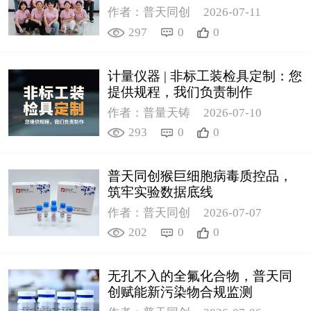
作者：普天同创
2026-07-11
297
0
0
计量仪器 | 非标工装检具定制：您
提供规程，我们负责制作
作者：普量天铸
2026-07-10
293
0
0
普天同创猴巨细胞病毒质控品，
筑牢实验数据底线
作者：普天同创
2026-07-07
202
0
0
无孔不入的全氟化合物，普天同
创赋能新污染物合规监测