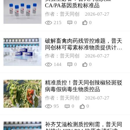
CA/PA基因质粒标准品
作者：普天同创
2026-07-27
215
0
0
破解畜禽肉药残管控难题，普天
同创林可霉素标准物质提供计量
支撑
作者：普天同创
2026-07-27
144
0
0
精准质控！普天同创辣椒轻斑驳
病毒假病毒生物质控品
作者：普天同创
2026-07-27
95
0
0
补齐艾滋检测质控刚需，普天同