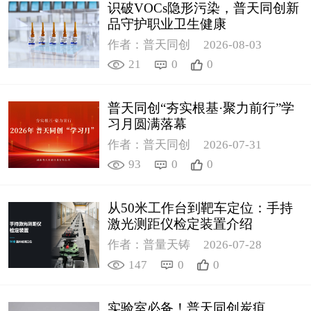
识破VOCs隐形污染，普天同创新
品守护职业卫生健康
作者：普天同创
2026-08-03
21
0
0
普天同创“夯实根基·聚力前行”学
习月圆满落幕
作者：普天同创
2026-07-31
93
0
0
从50米工作台到靶车定位：手持
激光测距仪检定装置介绍
作者：普量天铸
2026-07-28
147
0
0
实验室必备！普天同创炭疽