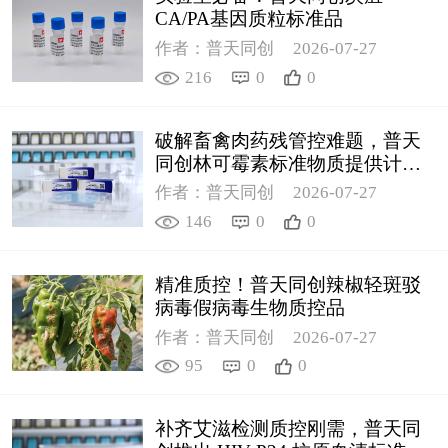
CA/PA基因质粒标准品
作者：普天同创
2026-07-27
216
0
0
破解畜禽肉药残管控难题，普天
同创林可霉素标准物质提供计量
支撑
作者：普天同创
2026-07-27
146
0
0
精准质控！普天同创辣椒轻斑驳
病毒假病毒生物质控品
作者：普天同创
2026-07-27
95
0
0
补齐艾滋检测质控刚需，普天同