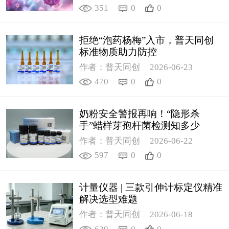
351
0
0
拒绝“泡药杨梅”入市，普天同创
标准物质助力防控
作者：普天同创
2026-06-23
470
0
0
奶粉安全警报再响！“隐形杀
手”蜡样芽孢杆菌检测知多少
作者：普天同创
2026-06-22
597
0
0
计量仪器 | 三款引伸计标定仪精准
解决选型难题
作者：普天同创
2026-06-18