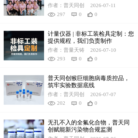
作者：普天同创
2026-07-11
297
0
0
计量仪器 | 非标工装检具定制：您
提供规程，我们负责制作
作者：普量天铸
2026-07-10
293
0
0
普天同创猴巨细胞病毒质控品，
筑牢实验数据底线
作者：普天同创
2026-07-07
202
0
0
无孔不入的全氟化合物，普天同
创赋能新污染物合规监测