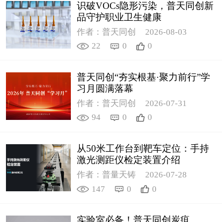
识破VOCs隐形污染，普天同创新
品守护职业卫生健康
作者：普天同创
2026-08-03
22
0
0
普天同创“夯实根基·聚力前行”学
习月圆满落幕
作者：普天同创
2026-07-31
94
0
0
从50米工作台到靶车定位：手持
激光测距仪检定装置介绍
作者：普量天铸
2026-07-28
147
0
0
实验室必备！普天同创炭疽