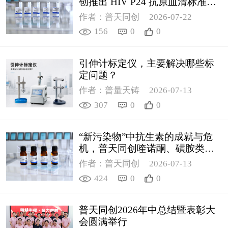
创推出 HIV P24 抗原血清标准物
质
作者：普天同创
2026-07-22
156
0
0
引伸计标定仪，主要解决哪些标
定问题？
作者：普量天铸
2026-07-13
307
0
0
“新污染物”中抗生素的成就与危
机，普天同创喹诺酮、磺胺类质
控新品筑牢环境安全防线
作者：普天同创
2026-07-13
424
0
0
普天同创2026年中总结暨表彰大
会圆满举行