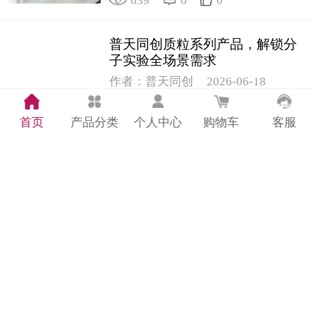
639
0
0
普天同创质粒系列产品，解锁分
子实验全场景需求
作者：普天同创
2026-06-18
427
0
0
首页
产品分类
个人中心
购物车
客服
普天同创推出氰化高铁血红蛋白
标准物质｜精准质控赋能临床检
测
作者：普天同创
2026-06-17
504
0
0
市监抽检解读：普天同创带您了
解这些食品安全风险与检测方案
（2）
作者：普天同创
2026-06-16
193
0
0