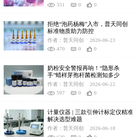
351
0
0
拒绝“泡药杨梅”入市，普天同创
标准物质助力防控
作者：普天同创
2026-06-23
470
0
0
奶粉安全警报再响！“隐形杀
手”蜡样芽孢杆菌检测知多少
作者：普天同创
2026-06-22
597
0
0
计量仪器 | 三款引伸计标定仪精准
解决选型难题
作者：普天同创
2026-06-18