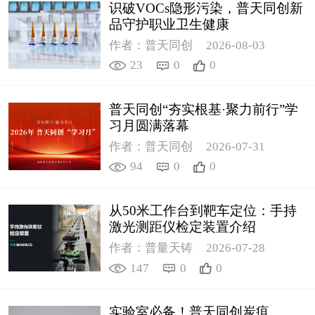
识破VOCs隐形污染，普天同创新
品守护职业卫生健康
作者：普天同创
2026-08-03
23
0
0
普天同创“夯实根基·聚力前行”学
习月圆满落幕
作者：普天同创
2026-07-31
94
0
0
从50米工作台到靶车定位：手持
激光测距仪检定装置介绍
作者：普量天铸
2026-07-28
147
0
0
实验室必备！普天同创炭疽