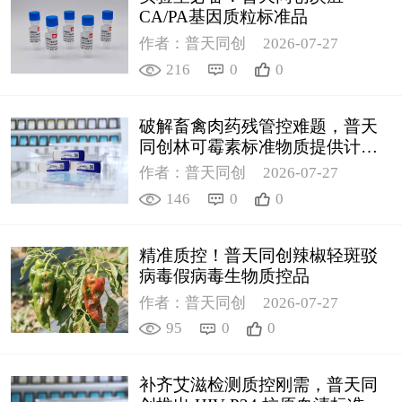
CA/PA基因质粒标准品
作者：普天同创
2026-07-27
216
0
0
破解畜禽肉药残管控难题，普天
同创林可霉素标准物质提供计量
支撑
作者：普天同创
2026-07-27
146
0
0
精准质控！普天同创辣椒轻斑驳
病毒假病毒生物质控品
作者：普天同创
2026-07-27
95
0
0
补齐艾滋检测质控刚需，普天同