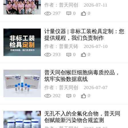
作者：普天同创
2026-07-11
297
0
0
计量仪器 | 非标工装检具定制：您
提供规程，我们负责制作
作者：普量天铸
2026-07-10
293
0
0
普天同创猴巨细胞病毒质控品，
筑牢实验数据底线
作者：普天同创
2026-07-07
202
0
0
无孔不入的全氟化合物，普天同
创赋能新污染物合规监测