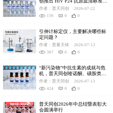
创推出 HIV P24 抗原血清标准物
质
作者：普天同创
2026-07-22
156
0
0
引伸计标定仪，主要解决哪些标
定问题？
作者：普量天铸
2026-07-13
307
0
0
“新污染物”中抗生素的成就与危
机，普天同创喹诺酮、磺胺类质
控新品筑牢环境安全防线
作者：普天同创
2026-07-13
424
0
0
普天同创2026年中总结暨表彰大
会圆满举行