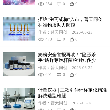
354
0
0
拒绝“泡药杨梅”入市，普天同创
标准物质助力防控
作者：普天同创
2026-06-23
473
0
0
奶粉安全警报再响！“隐形杀
手”蜡样芽孢杆菌检测知多少
作者：普天同创
2026-06-22
601
0
0
计量仪器 | 三款引伸计标定仪精准
解决选型难题
作者：普天同创
2026-06-18