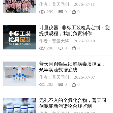
作者：普天同创
2026-07-11
299
0
0
计量仪器 | 非标工装检具定制：您
提供规程，我们负责制作
作者：普量天铸
2026-07-10
298
0
0
普天同创猴巨细胞病毒质控品，
筑牢实验数据底线
作者：普天同创
2026-07-07
203
0
0
无孔不入的全氟化合物，普天同
创赋能新污染物合规监测