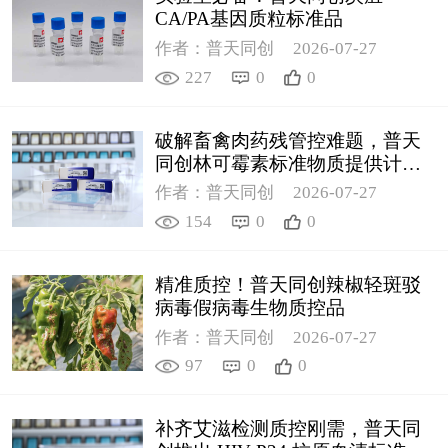
CA/PA基因质粒标准品
作者：普天同创
2026-07-27
227
0
0
破解畜禽肉药残管控难题，普天
同创林可霉素标准物质提供计量
支撑
作者：普天同创
2026-07-27
154
0
0
精准质控！普天同创辣椒轻斑驳
病毒假病毒生物质控品
作者：普天同创
2026-07-27
97
0
0
补齐艾滋检测质控刚需，普天同