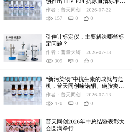
创推出 HIV P24 抗原血清标准物
质
作者：普天同创
2026-07-22
157
0
0
引伸计标定仪，主要解决哪些标
定问题？
作者：普量天铸
2026-07-13
309
0
0
“新污染物”中抗生素的成就与危
机，普天同创喹诺酮、磺胺类质
控新品筑牢环境安全防线
作者：普天同创
2026-07-13
470
0
0
普天同创2026年中总结暨表彰大
会圆满举行