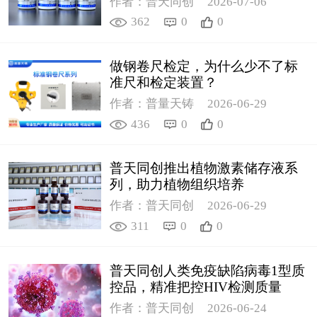
作者：普天同创
2026-07-06
362
0
0
做钢卷尺检定，为什么少不了标
准尺和检定装置？
作者：普量天铸
2026-06-29
436
0
0
普天同创推出植物激素储存液系
列，助力植物组织培养
作者：普天同创
2026-06-29
311
0
0
普天同创人类免疫缺陷病毒1型质
控品，精准把控HIV检测质量
作者：普天同创
2026-06-24