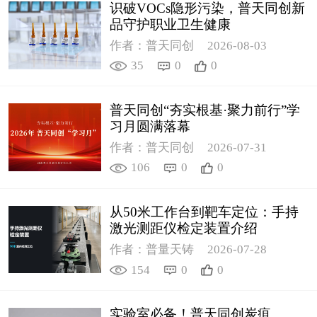
识破VOCs隐形污染，普天同创新
品守护职业卫生健康
作者：普天同创
2026-08-03
35
0
0
普天同创“夯实根基·聚力前行”学
习月圆满落幕
作者：普天同创
2026-07-31
106
0
0
从50米工作台到靶车定位：手持
激光测距仪检定装置介绍
作者：普量天铸
2026-07-28
154
0
0
实验室必备！普天同创炭疽