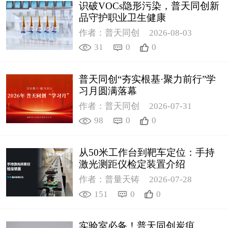
识破VOCs隐形污染，普天同创新
品守护职业卫生健康
作者：普天同创
2026-08-03
31
0
0
普天同创“夯实根基·聚力前行”学
习月圆满落幕
作者：普天同创
2026-07-31
98
0
0
从50米工作台到靶车定位：手持
激光测距仪检定装置介绍
作者：普量天铸
2026-07-28
151
0
0
实验室必备！普天同创炭疽