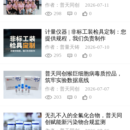
作者：普天同创
2026-07-11
298
0
0
计量仪器 | 非标工装检具定制：您
提供规程，我们负责制作
作者：普量天铸
2026-07-10
295
0
0
普天同创猴巨细胞病毒质控品，
筑牢实验数据底线
作者：普天同创
2026-07-07
203
0
0
无孔不入的全氟化合物，普天同
创赋能新污染物合规监测