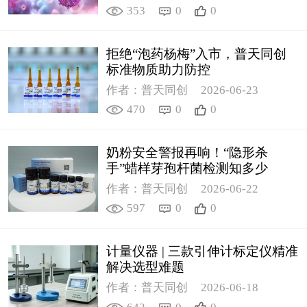
353
0
0
拒绝“泡药杨梅”入市，普天同创
标准物质助力防控
作者：普天同创
2026-06-23
470
0
0
奶粉安全警报再响！“隐形杀
手”蜡样芽孢杆菌检测知多少
作者：普天同创
2026-06-22
597
0
0
计量仪器 | 三款引伸计标定仪精准
解决选型难题
作者：普天同创
2026-06-18