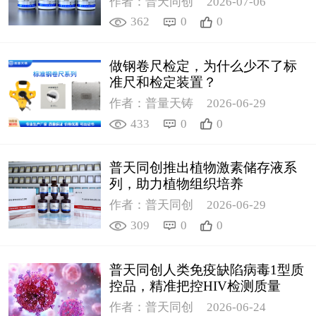
作者：普天同创
2026-07-06
362
0
0
做钢卷尺检定，为什么少不了标
准尺和检定装置？
作者：普量天铸
2026-06-29
433
0
0
普天同创推出植物激素储存液系
列，助力植物组织培养
作者：普天同创
2026-06-29
309
0
0
普天同创人类免疫缺陷病毒1型质
控品，精准把控HIV检测质量
作者：普天同创
2026-06-24