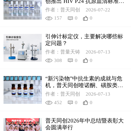
创推出 HIV P24 抗原血清标准物
质
作者：普天同创
2026-07-22
157
0
0
引伸计标定仪，主要解决哪些标
定问题？
作者：普量天铸
2026-07-13
308
0
0
“新污染物”中抗生素的成就与危
机，普天同创喹诺酮、磺胺类质
控新品筑牢环境安全防线
作者：普天同创
2026-07-13
452
0
0
普天同创2026年中总结暨表彰大
会圆满举行