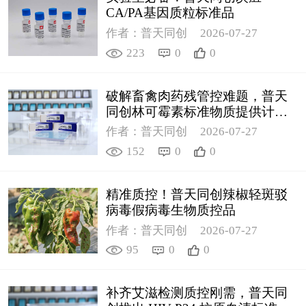
CA/PA基因质粒标准品
作者：普天同创
2026-07-27
223
0
0
破解畜禽肉药残管控难题，普天
同创林可霉素标准物质提供计量
支撑
作者：普天同创
2026-07-27
152
0
0
精准质控！普天同创辣椒轻斑驳
病毒假病毒生物质控品
作者：普天同创
2026-07-27
95
0
0
补齐艾滋检测质控刚需，普天同