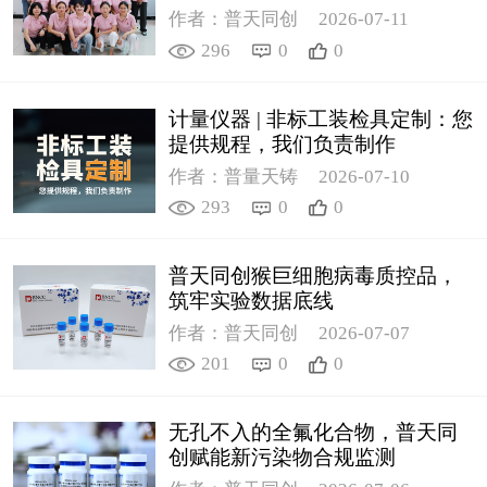
作者：普天同创
2026-07-11
296
0
0
计量仪器 | 非标工装检具定制：您
提供规程，我们负责制作
作者：普量天铸
2026-07-10
293
0
0
普天同创猴巨细胞病毒质控品，
筑牢实验数据底线
作者：普天同创
2026-07-07
201
0
0
无孔不入的全氟化合物，普天同
创赋能新污染物合规监测