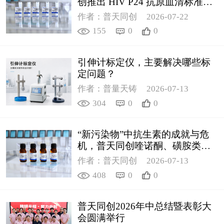
创推出 HIV P24 抗原血清标准物
质
作者：普天同创
2026-07-22
155
0
0
引伸计标定仪，主要解决哪些标
定问题？
作者：普量天铸
2026-07-13
304
0
0
“新污染物”中抗生素的成就与危
机，普天同创喹诺酮、磺胺类质
控新品筑牢环境安全防线
作者：普天同创
2026-07-13
408
0
0
普天同创2026年中总结暨表彰大
会圆满举行