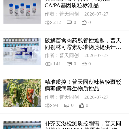
CA/PA基因质粒标准品
作者：普天同创
2026-07-27
212
0
0
破解畜禽肉药残管控难题，普天
同创林可霉素标准物质提供计量
支撑
作者：普天同创
2026-07-27
141
0
0
精准质控！普天同创辣椒轻斑驳
病毒假病毒生物质控品
作者：普天同创
2026-07-27
94
0
0
补齐艾滋检测质控刚需，普天同