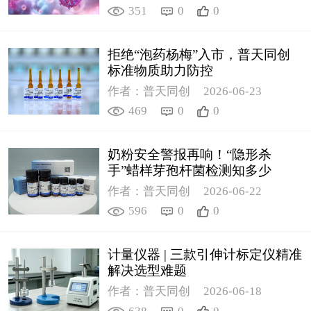
351
0
0
拒绝“泡药杨梅”入市，普天同创
标准物质助力防控
作者：普天同创
2026-06-23
469
0
0
奶粉安全警报再响！“隐形杀
手”蜡样芽孢杆菌检测知多少
作者：普天同创
2026-06-22
596
0
0
计量仪器 | 三款引伸计标定仪精准
解决选型难题
作者：普天同创
2026-06-18