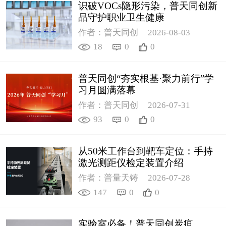
识破VOCs隐形污染，普天同创新
品守护职业卫生健康
作者：普天同创
2026-08-03
18
0
0
普天同创“夯实根基·聚力前行”学
习月圆满落幕
作者：普天同创
2026-07-31
93
0
0
从50米工作台到靶车定位：手持
激光测距仪检定装置介绍
作者：普量天铸
2026-07-28
147
0
0
实验室必备！普天同创炭疽