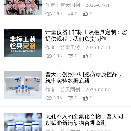
作者：普天同创
2026-07-11
299
0
0
计量仪器 | 非标工装检具定制：您
提供规程，我们负责制作
作者：普量天铸
2026-07-10
298
0
0
普天同创猴巨细胞病毒质控品，
筑牢实验数据底线
作者：普天同创
2026-07-07
205
0
0
无孔不入的全氟化合物，普天同
创赋能新污染物合规监测