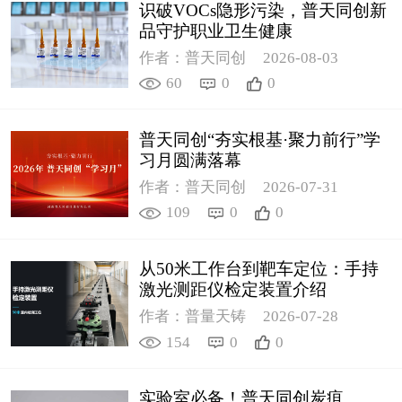
识破VOCs隐形污染，普天同创新
品守护职业卫生健康
作者：普天同创
2026-08-03
60
0
0
普天同创“夯实根基·聚力前行”学
习月圆满落幕
作者：普天同创
2026-07-31
109
0
0
从50米工作台到靶车定位：手持
激光测距仪检定装置介绍
作者：普量天铸
2026-07-28
154
0
0
实验室必备！普天同创炭疽