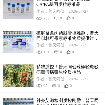
CA/PA基因质粒标准品
作者：普天同创
2026-07-27
237
0
0
破解畜禽肉药残管控难题，普天
同创林可霉素标准物质提供计量
支撑
作者：普天同创
2026-07-27
161
0
0
精准质控！普天同创辣椒轻斑驳
病毒假病毒生物质控品
作者：普天同创
2026-07-27
97
0
0
补齐艾滋检测质控刚需，普天同