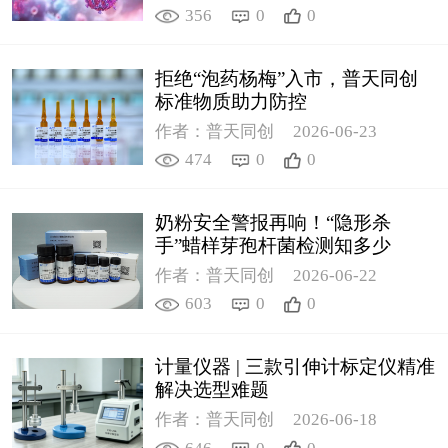
356
0
0
拒绝“泡药杨梅”入市，普天同创
标准物质助力防控
作者：普天同创
2026-06-23
474
0
0
奶粉安全警报再响！“隐形杀
手”蜡样芽孢杆菌检测知多少
作者：普天同创
2026-06-22
603
0
0
计量仪器 | 三款引伸计标定仪精准
解决选型难题
作者：普天同创
2026-06-18