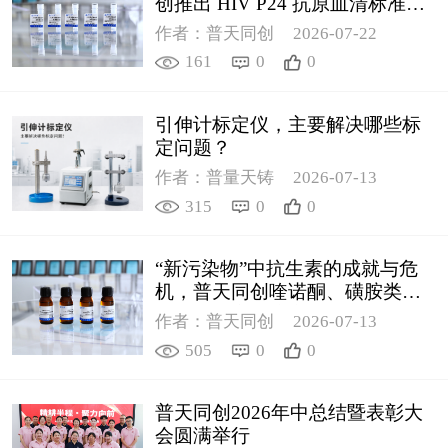
创推出 HIV P24 抗原血清标准物
质
作者：普天同创
2026-07-22
161
0
0
引伸计标定仪，主要解决哪些标
定问题？
作者：普量天铸
2026-07-13
315
0
0
“新污染物”中抗生素的成就与危
机，普天同创喹诺酮、磺胺类质
控新品筑牢环境安全防线
作者：普天同创
2026-07-13
505
0
0
普天同创2026年中总结暨表彰大
会圆满举行