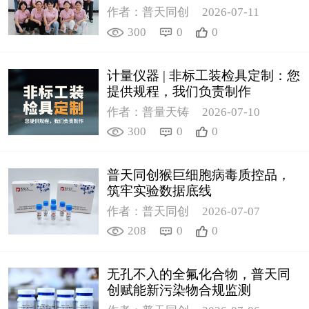
作者：普天同创
2026-07-11
300
0
0
计量仪器 | 非标工装检具定制：您
提供规程，我们负责制作
作者：普量天铸
2026-07-10
300
0
0
普天同创猴巨细胞病毒质控品，
筑牢实验数据底线
作者：普天同创
2026-07-07
208
0
0
无孔不入的全氟化合物，普天同
创赋能新污染物合规监测