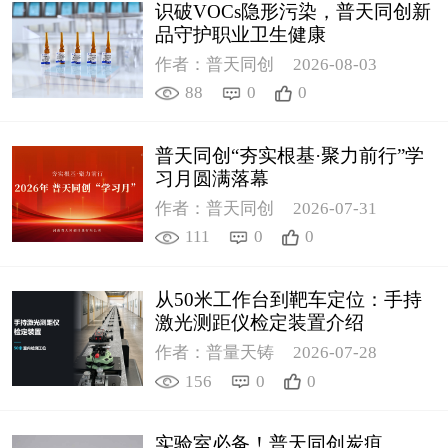
识破VOCs隐形污染，普天同创新
品守护职业卫生健康
作者：普天同创
2026-08-03
88
0
0
普天同创“夯实根基·聚力前行”学
习月圆满落幕
作者：普天同创
2026-07-31
111
0
0
从50米工作台到靶车定位：手持
激光测距仪检定装置介绍
作者：普量天铸
2026-07-28
156
0
0
实验室必备！普天同创炭疽