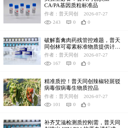
CA/PA基因质粒标准品
作者：普天同创
2026-07-27
243
0
0
破解畜禽肉药残管控难题，普天
同创林可霉素标准物质提供计量
支撑
作者：普天同创
2026-07-27
167
0
0
精准质控！普天同创辣椒轻斑驳
病毒假病毒生物质控品
作者：普天同创
2026-07-27
101
0
0
补齐艾滋检测质控刚需，普天同