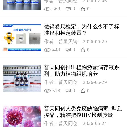
作者：普天同创
2026-07-06
368
0
0
做钢卷尺检定，为什么少不了标
准尺和检定装置？
作者：普量天铸
2026-06-29
443
0
0
普天同创推出植物激素储存液系
列，助力植物组织培养
作者：普天同创
2026-06-29
318
0
0
普天同创人类免疫缺陷病毒1型质
控品，精准把控HIV检测质量
作者：普天同创
2026-06-24