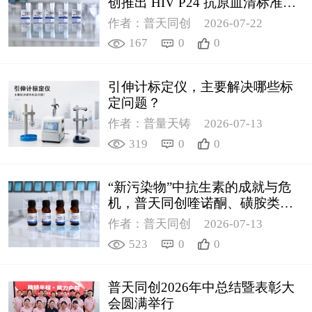
创推出 HIV P24 抗原血清标准物
质
作者：普天同创
2026-07-22
167
0
0
引伸计标定仪，主要解决哪些标
定问题？
作者：普量天铸
2026-07-13
319
0
0
“新污染物”中抗生素的成就与危
机，普天同创喹诺酮、磺胺类质
控新品筑牢环境安全防线
作者：普天同创
2026-07-13
523
0
0
普天同创2026年中总结暨表彰大
会圆满举行