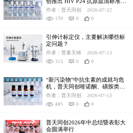
创推出 HIV P24 抗原血清标准物
质
作者：普天同创
2026-07-22
159
0
0
引伸计标定仪，主要解决哪些标
定问题？
作者：普量天铸
2026-07-13
313
0
0
“新污染物”中抗生素的成就与危
机，普天同创喹诺酮、磺胺类质
控新品筑牢环境安全防线
作者：普天同创
2026-07-13
485
0
0
普天同创2026年中总结暨表彰大
会圆满举行