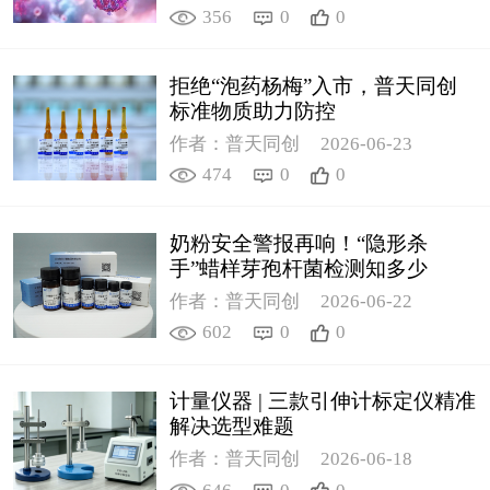
356
0
0
拒绝“泡药杨梅”入市，普天同创
标准物质助力防控
作者：普天同创
2026-06-23
474
0
0
奶粉安全警报再响！“隐形杀
手”蜡样芽孢杆菌检测知多少
作者：普天同创
2026-06-22
602
0
0
计量仪器 | 三款引伸计标定仪精准
解决选型难题
作者：普天同创
2026-06-18