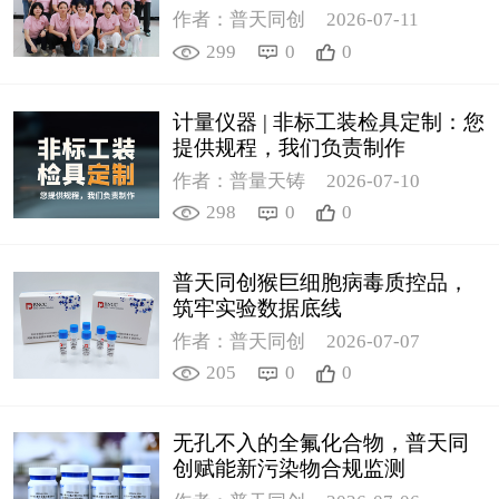
作者：普天同创
2026-07-11
299
0
0
计量仪器 | 非标工装检具定制：您
提供规程，我们负责制作
作者：普量天铸
2026-07-10
298
0
0
普天同创猴巨细胞病毒质控品，
筑牢实验数据底线
作者：普天同创
2026-07-07
205
0
0
无孔不入的全氟化合物，普天同
创赋能新污染物合规监测