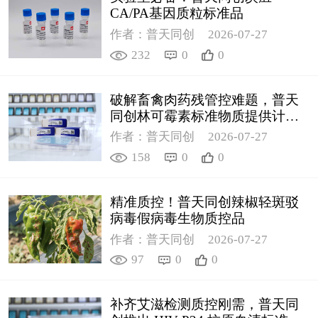
CA/PA基因质粒标准品
作者：普天同创
2026-07-27
232
0
0
破解畜禽肉药残管控难题，普天
同创林可霉素标准物质提供计量
支撑
作者：普天同创
2026-07-27
158
0
0
精准质控！普天同创辣椒轻斑驳
病毒假病毒生物质控品
作者：普天同创
2026-07-27
97
0
0
补齐艾滋检测质控刚需，普天同