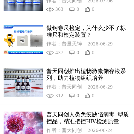
作者：普天同创
2026-07-06
363
0
0
做钢卷尺检定，为什么少不了标
准尺和检定装置？
作者：普量天铸
2026-06-29
437
0
0
普天同创推出植物激素储存液系
列，助力植物组织培养
作者：普天同创
2026-06-29
312
0
0
普天同创人类免疫缺陷病毒1型质
控品，精准把控HIV检测质量
作者：普天同创
2026-06-24