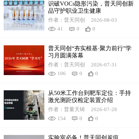
识破VOCs隐形污染，普天同创新
品守护职业卫生健康
作者：普天同创
2026-08-03
41
0
0
普天同创“夯实根基·聚力前行”学
习月圆满落幕
作者：普天同创
2026-07-31
106
0
0
从50米工作台到靶车定位：手持
激光测距仪检定装置介绍
作者：普量天铸
2026-07-28
154
0
0
实验室必备！普天同创炭疽