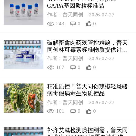
CA/PA基因质粒标准品
作者：普天同创
2026-07-27
243
0
0
破解畜禽肉药残管控难题，普天
同创林可霉素标准物质提供计量
支撑
作者：普天同创
2026-07-27
167
0
0
精准质控！普天同创辣椒轻斑驳
病毒假病毒生物质控品
作者：普天同创
2026-07-27
101
0
0
补齐艾滋检测质控刚需，普天同