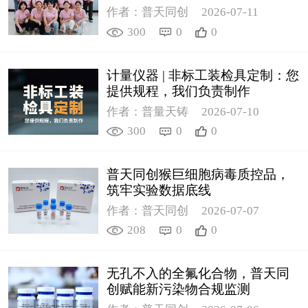
作者：普天同创
2026-07-11
300
0
0
计量仪器 | 非标工装检具定制：您
提供规程，我们负责制作
作者：普量天铸
2026-07-10
300
0
0
普天同创猴巨细胞病毒质控品，
筑牢实验数据底线
作者：普天同创
2026-07-07
208
0
0
无孔不入的全氟化合物，普天同
创赋能新污染物合规监测