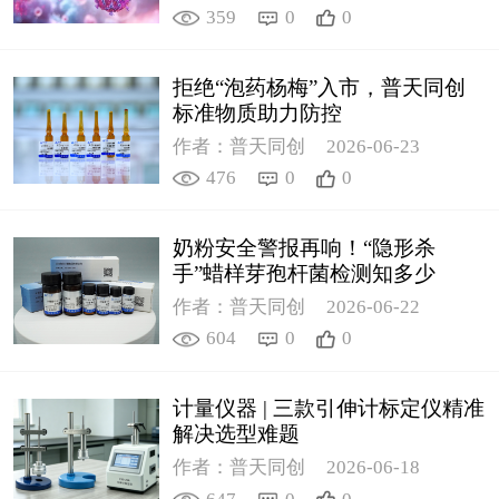
359
0
0
拒绝“泡药杨梅”入市，普天同创
标准物质助力防控
作者：普天同创
2026-06-23
476
0
0
奶粉安全警报再响！“隐形杀
手”蜡样芽孢杆菌检测知多少
作者：普天同创
2026-06-22
604
0
0
计量仪器 | 三款引伸计标定仪精准
解决选型难题
作者：普天同创
2026-06-18