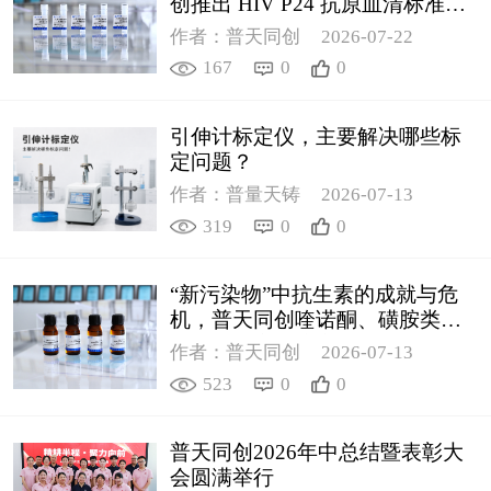
创推出 HIV P24 抗原血清标准物
质
作者：普天同创
2026-07-22
167
0
0
引伸计标定仪，主要解决哪些标
定问题？
作者：普量天铸
2026-07-13
319
0
0
“新污染物”中抗生素的成就与危
机，普天同创喹诺酮、磺胺类质
控新品筑牢环境安全防线
作者：普天同创
2026-07-13
523
0
0
普天同创2026年中总结暨表彰大
会圆满举行