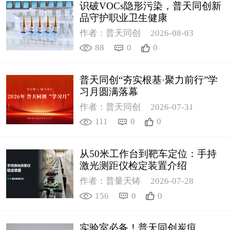
识破VOCs隐形污染，普天同创新
品守护职业卫生健康
作者：普天同创
2026-08-03
88
0
0
普天同创“夯实根基·聚力前行”学
习月圆满落幕
作者：普天同创
2026-07-31
111
0
0
从50米工作台到靶车定位：手持
激光测距仪检定装置介绍
作者：普量天铸
2026-07-28
156
0
0
实验室必备！普天同创炭疽