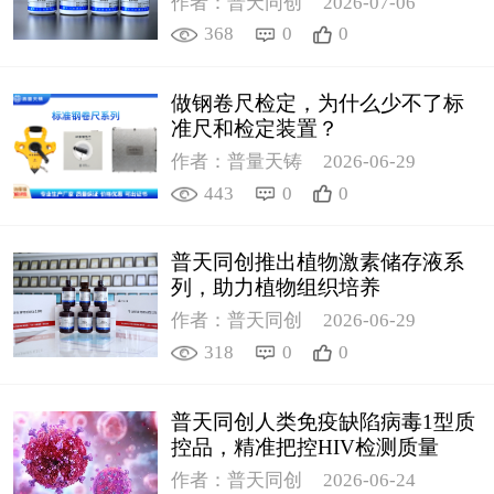
作者：普天同创
2026-07-06
368
0
0
做钢卷尺检定，为什么少不了标
准尺和检定装置？
作者：普量天铸
2026-06-29
443
0
0
普天同创推出植物激素储存液系
列，助力植物组织培养
作者：普天同创
2026-06-29
318
0
0
普天同创人类免疫缺陷病毒1型质
控品，精准把控HIV检测质量
作者：普天同创
2026-06-24