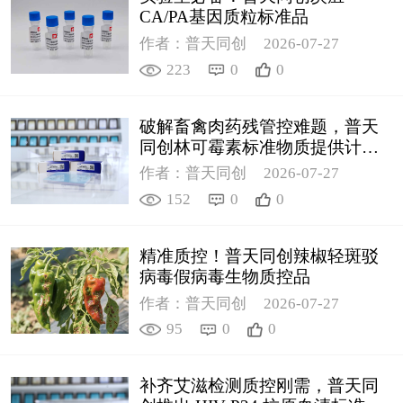
CA/PA基因质粒标准品
作者：普天同创
2026-07-27
223
0
0
破解畜禽肉药残管控难题，普天
同创林可霉素标准物质提供计量
支撑
作者：普天同创
2026-07-27
152
0
0
精准质控！普天同创辣椒轻斑驳
病毒假病毒生物质控品
作者：普天同创
2026-07-27
95
0
0
补齐艾滋检测质控刚需，普天同