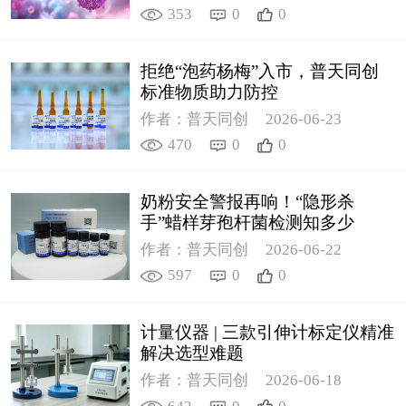
353
0
0
拒绝“泡药杨梅”入市，普天同创
标准物质助力防控
作者：普天同创
2026-06-23
470
0
0
奶粉安全警报再响！“隐形杀
手”蜡样芽孢杆菌检测知多少
作者：普天同创
2026-06-22
597
0
0
计量仪器 | 三款引伸计标定仪精准
解决选型难题
作者：普天同创
2026-06-18