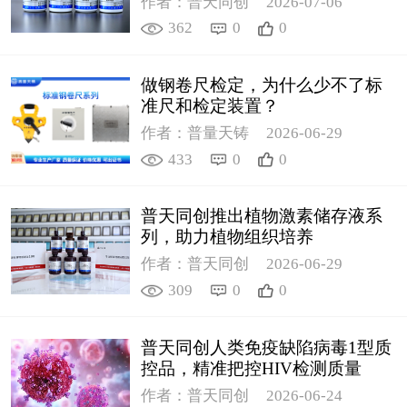
作者：普天同创
2026-07-06
362
0
0
做钢卷尺检定，为什么少不了标
准尺和检定装置？
作者：普量天铸
2026-06-29
433
0
0
普天同创推出植物激素储存液系
列，助力植物组织培养
作者：普天同创
2026-06-29
309
0
0
普天同创人类免疫缺陷病毒1型质
控品，精准把控HIV检测质量
作者：普天同创
2026-06-24