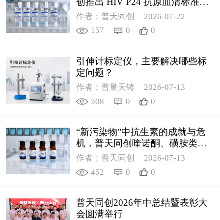
创推出 HIV P24 抗原血清标准物
质
作者：普天同创
2026-07-22
157
0
0
引伸计标定仪，主要解决哪些标
定问题？
作者：普量天铸
2026-07-13
308
0
0
“新污染物”中抗生素的成就与危
机，普天同创喹诺酮、磺胺类质
控新品筑牢环境安全防线
作者：普天同创
2026-07-13
452
0
0
普天同创2026年中总结暨表彰大
会圆满举行