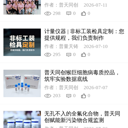
作者：普天同创
2026-07-11
298
0
0
计量仪器 | 非标工装检具定制：您
提供规程，我们负责制作
作者：普量天铸
2026-07-10
295
0
0
普天同创猴巨细胞病毒质控品，
筑牢实验数据底线
作者：普天同创
2026-07-07
203
0
0
无孔不入的全氟化合物，普天同
创赋能新污染物合规监测