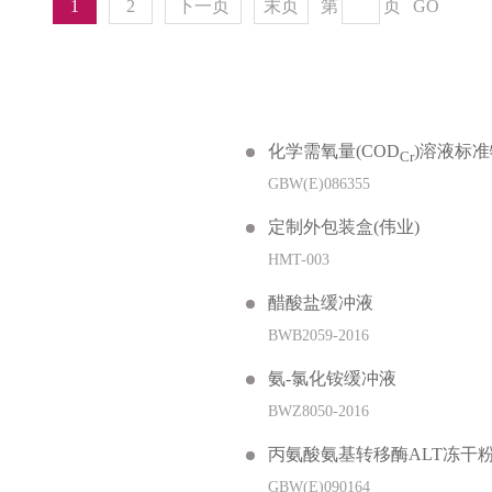
1
2
下一页
末页
第
页
GO
化学需氧量(COD
)溶液标
Cr
GBW(E)086355
定制外包装盒(伟业)
HMT-003
醋酸盐缓冲液
BWB2059-2016
氨-氯化铵缓冲液
BWZ8050-2016
丙氨酸氨基转移酶ALT冻干
GBW(E)090164