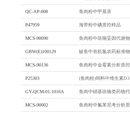
QC-AP-008
鱼肉粉中甲基汞
P47959
海带粉中碘质控样品
MCS-90090
鱼肉粉中呋喃妥因代谢物
GBW(E)100129
鲅鱼中有机氯农药标准物
MCS-90136
P25303
(鱼
GY-QCM-01-1016A
MCS-90002