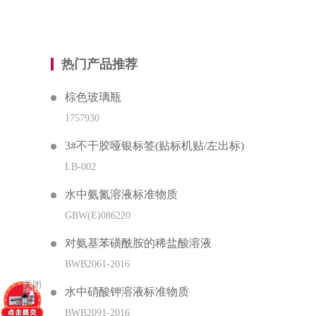
热门产品推荐
棕色玻璃瓶
1757930
3#不干胶哑银标签(贴标机贴/左出标)
LB-002
水中氨氮溶液标准物质
GBW(E)086220
对氨基苯磺酰胺的稀盐酸溶液
BWB2061-2016
关闭
水中硝酸钾溶液标准物质
BWB2091-2016