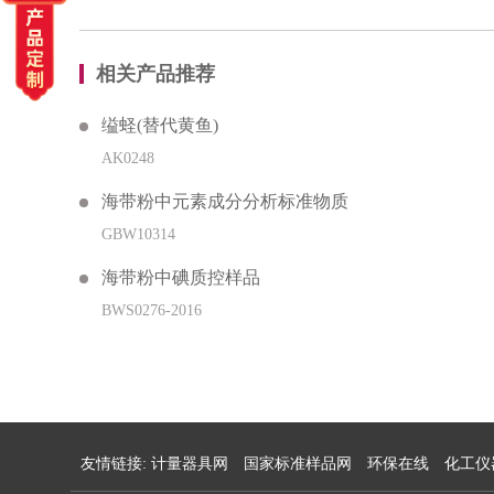
相关产品推荐
缢蛏(替代黄鱼)
AK0248
海带粉中元素成分分析标准物质
GBW10314
海带粉中碘质控样品
BWS0276-2016
友情链接:
计量器具网
国家标准样品网
环保在线
化工仪