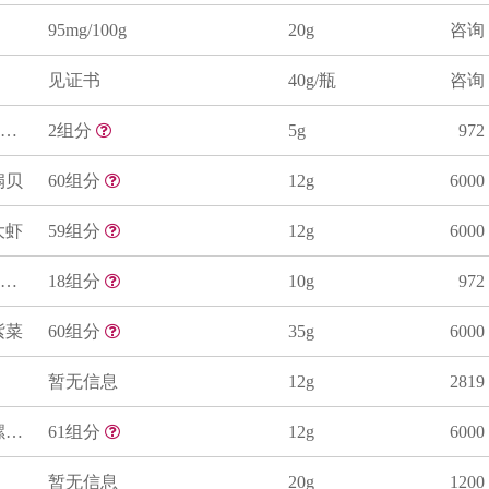
95mg/100g
20g
咨询
见证书
40g/瓶
咨询
鱼肉中总汞与甲基汞成分分析标准物质
2组分
5g
972
扇贝
60组分
12g
6000
大虾
59组分
12g
6000
牡蛎中无机元素和有机锡形态标准物质
18组分
10g
972
紫菜
60组分
35g
6000
暂无信息
12g
2819
生物成分分析标准物质-螺旋藻
61组分
12g
6000
暂无信息
20g
1200