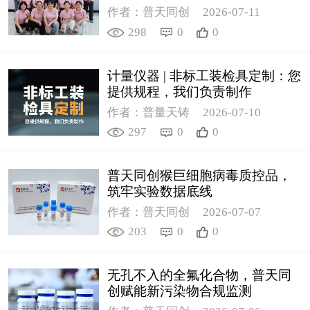
作者：普天同创
2026-07-11
298
0
0
计量仪器 | 非标工装检具定制：您
提供规程，我们负责制作
作者：普量天铸
2026-07-10
297
0
0
普天同创猴巨细胞病毒质控品，
筑牢实验数据底线
作者：普天同创
2026-07-07
203
0
0
无孔不入的全氟化合物，普天同
创赋能新污染物合规监测