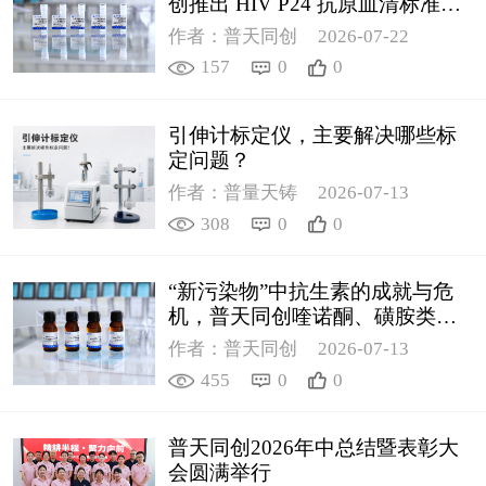
创推出 HIV P24 抗原血清标准物
质
作者：普天同创
2026-07-22
157
0
0
引伸计标定仪，主要解决哪些标
定问题？
作者：普量天铸
2026-07-13
308
0
0
“新污染物”中抗生素的成就与危
机，普天同创喹诺酮、磺胺类质
控新品筑牢环境安全防线
作者：普天同创
2026-07-13
455
0
0
普天同创2026年中总结暨表彰大
会圆满举行