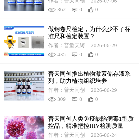
作者：普天同创
2026-07-06
362
0
0
做钢卷尺检定，为什么少不了标
准尺和检定装置？
作者：普量天铸
2026-06-29
435
0
0
普天同创推出植物激素储存液系
列，助力植物组织培养
作者：普天同创
2026-06-29
309
0
0
普天同创人类免疫缺陷病毒1型质
控品，精准把控HIV检测质量
作者：普天同创
2026-06-24