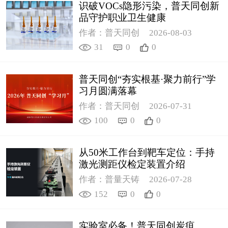
识破VOCs隐形污染，普天同创新
品守护职业卫生健康
作者：普天同创
2026-08-03
31
0
0
普天同创“夯实根基·聚力前行”学
习月圆满落幕
作者：普天同创
2026-07-31
100
0
0
从50米工作台到靶车定位：手持
激光测距仪检定装置介绍
作者：普量天铸
2026-07-28
152
0
0
实验室必备！普天同创炭疽