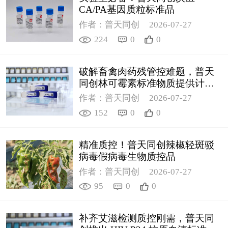
CA/PA基因质粒标准品
作者：普天同创
2026-07-27
224
0
0
破解畜禽肉药残管控难题，普天
同创林可霉素标准物质提供计量
支撑
作者：普天同创
2026-07-27
152
0
0
精准质控！普天同创辣椒轻斑驳
病毒假病毒生物质控品
作者：普天同创
2026-07-27
95
0
0
补齐艾滋检测质控刚需，普天同