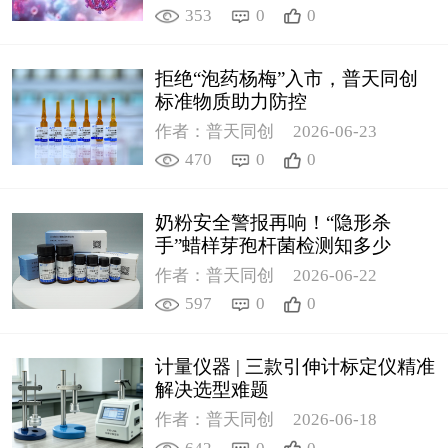
353
0
0
拒绝“泡药杨梅”入市，普天同创
标准物质助力防控
作者：普天同创
2026-06-23
470
0
0
奶粉安全警报再响！“隐形杀
手”蜡样芽孢杆菌检测知多少
作者：普天同创
2026-06-22
597
0
0
计量仪器 | 三款引伸计标定仪精准
解决选型难题
作者：普天同创
2026-06-18