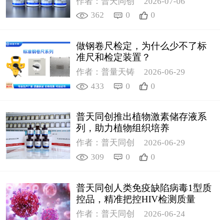
作者：普天同创
2026-07-06
362
0
0
做钢卷尺检定，为什么少不了标
准尺和检定装置？
作者：普量天铸
2026-06-29
433
0
0
普天同创推出植物激素储存液系
列，助力植物组织培养
作者：普天同创
2026-06-29
309
0
0
普天同创人类免疫缺陷病毒1型质
控品，精准把控HIV检测质量
作者：普天同创
2026-06-24