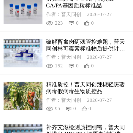
CA/PA基因质粒标准品
作者：普天同创
2026-07-27
223
0
0
破解畜禽肉药残管控难题，普天
同创林可霉素标准物质提供计量
支撑
作者：普天同创
2026-07-27
152
0
0
精准质控！普天同创辣椒轻斑驳
病毒假病毒生物质控品
作者：普天同创
2026-07-27
95
0
0
补齐艾滋检测质控刚需，普天同