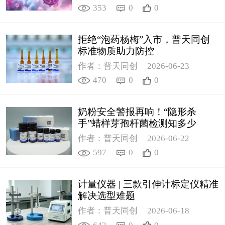
353
0
0
拒绝“泡药杨梅”入市，普天同创
标准物质助力防控
作者：普天同创
2026-06-23
470
0
0
奶粉安全警报再响！“隐形杀
手”蜡样芽孢杆菌检测知多少
作者：普天同创
2026-06-22
597
0
0
计量仪器 | 三款引伸计标定仪精准
解决选型难题
作者：普天同创
2026-06-18