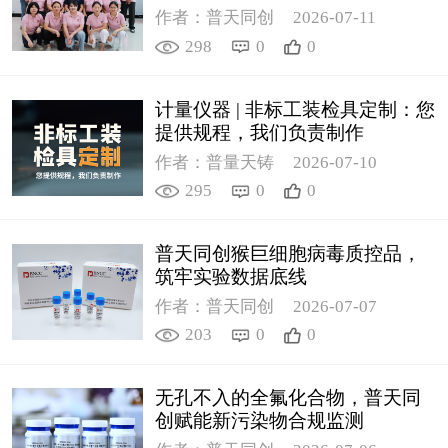
作者：普天同创
2026-07-11
298
0
0
计量仪器 | 非标工装检具定制：您
提供规程，我们负责制作
作者：普量天铸
2026-07-10
295
0
0
普天同创猴巨细胞病毒质控品，
筑牢实验数据底线
作者：普天同创
2026-07-07
203
0
0
无孔不入的全氟化合物，普天同
创赋能新污染物合规监测