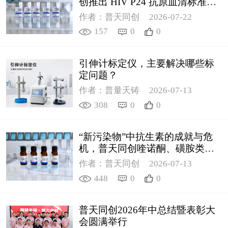
创推出 HIV P24 抗原血清标准物
质
作者：普天同创
2026-07-22
157
0
0
引伸计标定仪，主要解决哪些标
定问题？
作者：普量天铸
2026-07-13
308
0
0
“新污染物”中抗生素的成就与危
机，普天同创喹诺酮、磺胺类质
控新品筑牢环境安全防线
作者：普天同创
2026-07-13
448
0
0
普天同创2026年中总结暨表彰大
会圆满举行