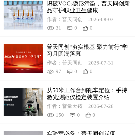
识破VOCs隐形污染，普天同创新
品守护职业卫生健康
作者：普天同创
2026-08-03
31
0
0
普天同创“夯实根基·聚力前行”学
习月圆满落幕
作者：普天同创
2026-07-31
97
0
0
从50米工作台到靶车定位：手持
激光测距仪检定装置介绍
作者：普量天铸
2026-07-28
150
0
0
实验室必备！普天同创炭疽