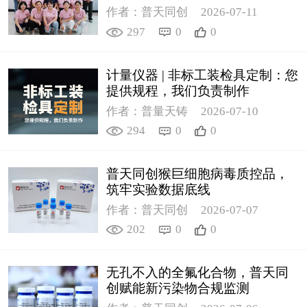
作者：普天同创
2026-07-11
297
0
0
计量仪器 | 非标工装检具定制：您
提供规程，我们负责制作
作者：普量天铸
2026-07-10
294
0
0
普天同创猴巨细胞病毒质控品，
筑牢实验数据底线
作者：普天同创
2026-07-07
202
0
0
无孔不入的全氟化合物，普天同
创赋能新污染物合规监测