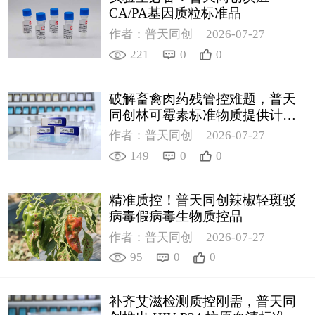
CA/PA基因质粒标准品
作者：普天同创
2026-07-27
221
0
0
破解畜禽肉药残管控难题，普天
同创林可霉素标准物质提供计量
支撑
作者：普天同创
2026-07-27
149
0
0
精准质控！普天同创辣椒轻斑驳
病毒假病毒生物质控品
作者：普天同创
2026-07-27
95
0
0
补齐艾滋检测质控刚需，普天同