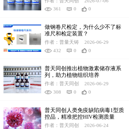
作者：普天同创
2026-07-06
361
0
0
做钢卷尺检定，为什么少不了标
准尺和检定装置？
作者：普量天铸
2026-06-29
432
0
0
普天同创推出植物激素储存液系
列，助力植物组织培养
作者：普天同创
2026-06-29
308
0
0
普天同创人类免疫缺陷病毒1型质
控品，精准把控HIV检测质量
作者：普天同创
2026-06-24