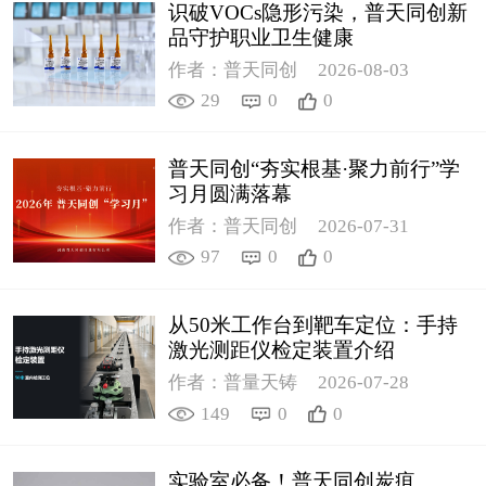
识破VOCs隐形污染，普天同创新
品守护职业卫生健康
作者：普天同创
2026-08-03
29
0
0
普天同创“夯实根基·聚力前行”学
习月圆满落幕
作者：普天同创
2026-07-31
97
0
0
从50米工作台到靶车定位：手持
激光测距仪检定装置介绍
作者：普量天铸
2026-07-28
149
0
0
实验室必备！普天同创炭疽