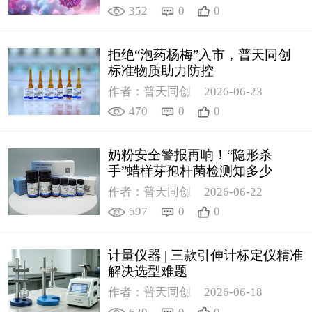
352
0
0
拒绝“泡药杨梅”入市，普天同创
标准物质助力防控
作者：普天同创
2026-06-23
470
0
0
奶粉安全警报再响！“隐形杀
手”蜡样芽孢杆菌检测知多少
作者：普天同创
2026-06-22
597
0
0
计量仪器 | 三款引伸计标定仪精准
解决选型难题
作者：普天同创
2026-06-18