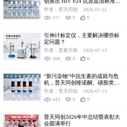
创推出 HIV P24 抗原血清标准物
质
作者：普天同创
2026-07-22
157
0
0
引伸计标定仪，主要解决哪些标
定问题？
作者：普量天铸
2026-07-13
308
0
0
“新污染物”中抗生素的成就与危
机，普天同创喹诺酮、磺胺类质
控新品筑牢环境安全防线
作者：普天同创
2026-07-13
443
0
0
普天同创2026年中总结暨表彰大
会圆满举行