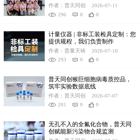
作者：普天同创
2026-07-11
296
0
0
计量仪器 | 非标工装检具定制：您
提供规程，我们负责制作
作者：普量天铸
2026-07-10
293
0
0
普天同创猴巨细胞病毒质控品，
筑牢实验数据底线
作者：普天同创
2026-07-07
201
0
0
无孔不入的全氟化合物，普天同
创赋能新污染物合规监测