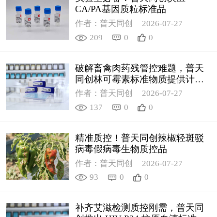
CA/PA基因质粒标准品
作者：普天同创
2026-07-27
209
0
0
破解畜禽肉药残管控难题，普天
同创林可霉素标准物质提供计量
支撑
作者：普天同创
2026-07-27
137
0
0
精准质控！普天同创辣椒轻斑驳
病毒假病毒生物质控品
作者：普天同创
2026-07-27
93
0
0
补齐艾滋检测质控刚需，普天同