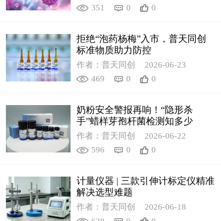
351
0
0
拒绝“泡药杨梅”入市，普天同创
标准物质助力防控
作者：普天同创
2026-06-23
469
0
0
奶粉安全警报再响！“隐形杀
手”蜡样芽孢杆菌检测知多少
作者：普天同创
2026-06-22
596
0
0
计量仪器 | 三款引伸计标定仪精准
解决选型难题
作者：普天同创
2026-06-18