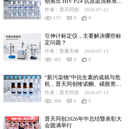
创推出 HIV P24 抗原血清标准物
质
作者：普天同创
2026-07-22
155
0
0
引伸计标定仪，主要解决哪些标
定问题？
作者：普量天铸
2026-07-13
302
0
0
“新污染物”中抗生素的成就与危
机，普天同创喹诺酮、磺胺类质
控新品筑牢环境安全防线
作者：普天同创
2026-07-13
398
0
0
普天同创2026年中总结暨表彰大
会圆满举行