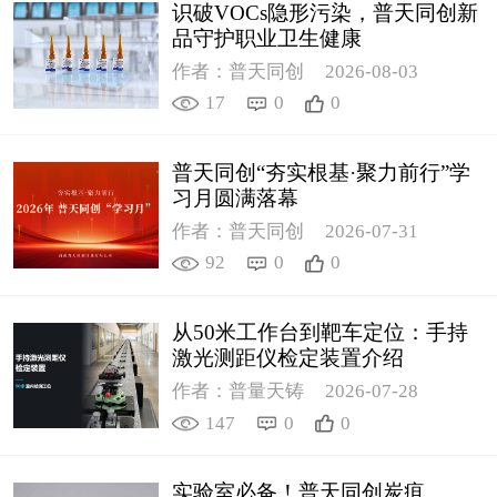
识破VOCs隐形污染，普天同创新
品守护职业卫生健康
作者：普天同创
2026-08-03
17
0
0
普天同创“夯实根基·聚力前行”学
习月圆满落幕
作者：普天同创
2026-07-31
92
0
0
从50米工作台到靶车定位：手持
激光测距仪检定装置介绍
作者：普量天铸
2026-07-28
147
0
0
实验室必备！普天同创炭疽