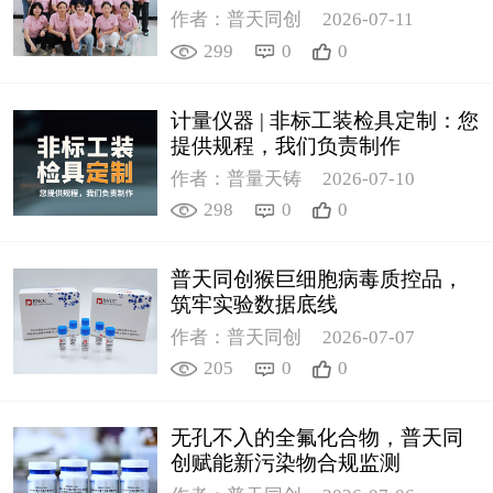
作者：普天同创
2026-07-11
299
0
0
计量仪器 | 非标工装检具定制：您
提供规程，我们负责制作
作者：普量天铸
2026-07-10
298
0
0
普天同创猴巨细胞病毒质控品，
筑牢实验数据底线
作者：普天同创
2026-07-07
205
0
0
无孔不入的全氟化合物，普天同
创赋能新污染物合规监测