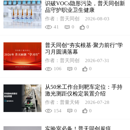
识破VOCs隐形污染，普天同创新
品守护职业卫生健康
作者：普天同创
2026-08-03
41
0
0
普天同创“夯实根基·聚力前行”学
习月圆满落幕
作者：普天同创
2026-07-31
106
0
0
从50米工作台到靶车定位：手持
激光测距仪检定装置介绍
作者：普量天铸
2026-07-28
154
0
0
实验室必备！普天同创炭疽