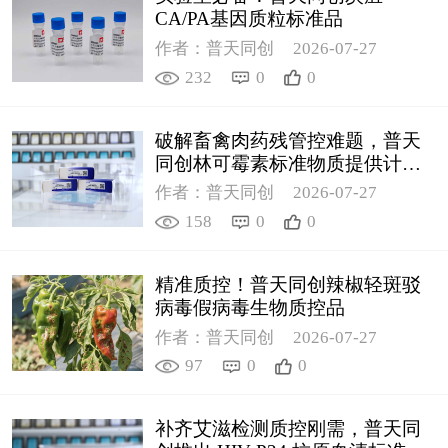
CA/PA基因质粒标准品
作者：普天同创
2026-07-27
232
0
0
破解畜禽肉药残管控难题，普天
同创林可霉素标准物质提供计量
支撑
作者：普天同创
2026-07-27
158
0
0
精准质控！普天同创辣椒轻斑驳
病毒假病毒生物质控品
作者：普天同创
2026-07-27
97
0
0
补齐艾滋检测质控刚需，普天同