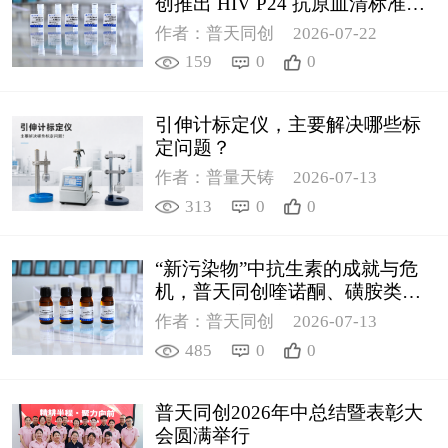
创推出 HIV P24 抗原血清标准物
质
作者：普天同创
2026-07-22
159
0
0
引伸计标定仪，主要解决哪些标
定问题？
作者：普量天铸
2026-07-13
313
0
0
“新污染物”中抗生素的成就与危
机，普天同创喹诺酮、磺胺类质
控新品筑牢环境安全防线
作者：普天同创
2026-07-13
485
0
0
普天同创2026年中总结暨表彰大
会圆满举行