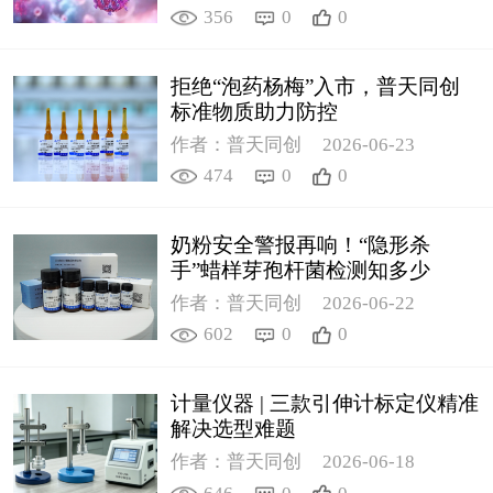
356
0
0
拒绝“泡药杨梅”入市，普天同创
标准物质助力防控
作者：普天同创
2026-06-23
474
0
0
奶粉安全警报再响！“隐形杀
手”蜡样芽孢杆菌检测知多少
作者：普天同创
2026-06-22
602
0
0
计量仪器 | 三款引伸计标定仪精准
解决选型难题
作者：普天同创
2026-06-18