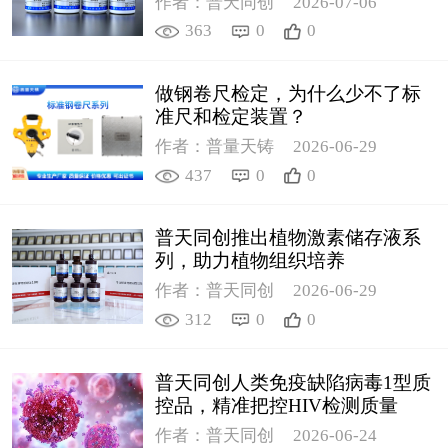
作者：普天同创
2026-07-06
363
0
0
做钢卷尺检定，为什么少不了标
准尺和检定装置？
作者：普量天铸
2026-06-29
437
0
0
普天同创推出植物激素储存液系
列，助力植物组织培养
作者：普天同创
2026-06-29
312
0
0
普天同创人类免疫缺陷病毒1型质
控品，精准把控HIV检测质量
作者：普天同创
2026-06-24