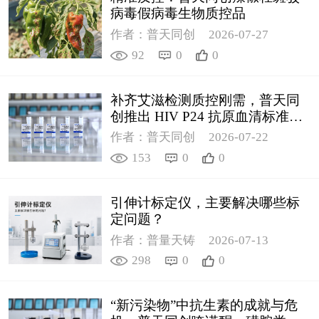
病毒假病毒生物质控品
作者：普天同创
2026-07-27
92
0
0
补齐艾滋检测质控刚需，普天同
创推出 HIV P24 抗原血清标准物
质
作者：普天同创
2026-07-22
153
0
0
引伸计标定仪，主要解决哪些标
定问题？
作者：普量天铸
2026-07-13
298
0
0
“新污染物”中抗生素的成就与危