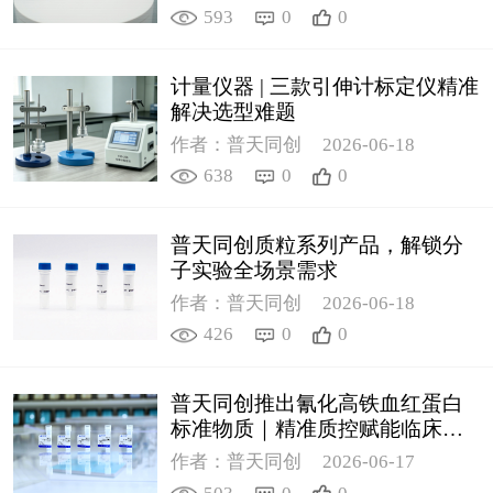
593
0
0
计量仪器 | 三款引伸计标定仪精准
解决选型难题
作者：普天同创
2026-06-18
638
0
0
普天同创质粒系列产品，解锁分
子实验全场景需求
作者：普天同创
2026-06-18
426
0
0
普天同创推出氰化高铁血红蛋白
标准物质｜精准质控赋能临床检
测
作者：普天同创
2026-06-17