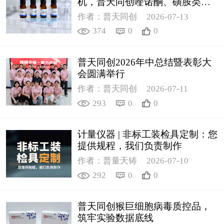
机，普天同创喹诺酮、磺胺类质
控新品筑牢环境安全防线
作者：普天同创
2026-07-13
374
0
0
普天同创2026年中总结暨表彰大
会圆满举行
作者：普天同创
2026-07-11
293
0
0
计量仪器 | 非标工装检具定制：您
提供规程，我们负责制作
作者：普量天铸
2026-07-10
292
0
0
普天同创猴巨细胞病毒质控品，
筑牢实验数据底线