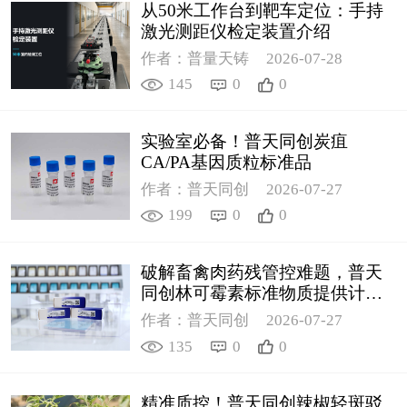
从50米工作台到靶车定位：手持
激光测距仪检定装置介绍
作者：普量天铸
2026-07-28
145
0
0
实验室必备！普天同创炭疽
CA/PA基因质粒标准品
作者：普天同创
2026-07-27
199
0
0
破解畜禽肉药残管控难题，普天
同创林可霉素标准物质提供计量
支撑
作者：普天同创
2026-07-27
135
0
0
精准质控！普天同创辣椒轻斑驳