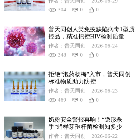
作者：普天同创
2026-06-29
304
0
0
普天同创人类免疫缺陷病毒1型质
控品，精准把控HIV检测质量
作者：普天同创
2026-06-24
348
0
0
拒绝“泡药杨梅”入市，普天同创
标准物质助力防控
作者：普天同创
2026-06-23
469
0
0
奶粉安全警报再响！“隐形杀
手”蜡样芽孢杆菌检测知多少
作者：普天同创
2026-06-22