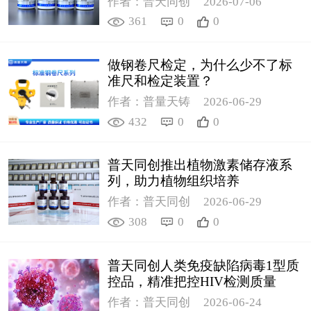
作者：普天同创
2026-07-06
361
0
0
做钢卷尺检定，为什么少不了标
准尺和检定装置？
作者：普量天铸
2026-06-29
432
0
0
普天同创推出植物激素储存液系
列，助力植物组织培养
作者：普天同创
2026-06-29
308
0
0
普天同创人类免疫缺陷病毒1型质
控品，精准把控HIV检测质量
作者：普天同创
2026-06-24