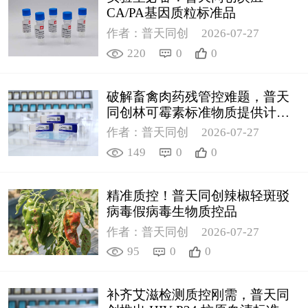
CA/PA基因质粒标准品
作者：普天同创
2026-07-27
220
0
0
破解畜禽肉药残管控难题，普天
同创林可霉素标准物质提供计量
支撑
作者：普天同创
2026-07-27
149
0
0
精准质控！普天同创辣椒轻斑驳
病毒假病毒生物质控品
作者：普天同创
2026-07-27
95
0
0
补齐艾滋检测质控刚需，普天同