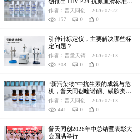
创推出 HIV P24 抗原血清标准物
质
作者：普天同创
2026-07-22
157
0
0
引伸计标定仪，主要解决哪些标
定问题？
作者：普量天铸
2026-07-13
308
0
0
“新污染物”中抗生素的成就与危
机，普天同创喹诺酮、磺胺类质
控新品筑牢环境安全防线
作者：普天同创
2026-07-13
441
0
0
普天同创2026年中总结暨表彰大
会圆满举行