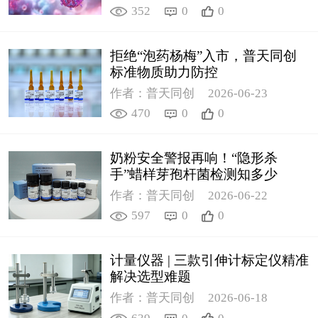
352
0
0
拒绝“泡药杨梅”入市，普天同创
标准物质助力防控
作者：普天同创
2026-06-23
470
0
0
奶粉安全警报再响！“隐形杀
手”蜡样芽孢杆菌检测知多少
作者：普天同创
2026-06-22
597
0
0
计量仪器 | 三款引伸计标定仪精准
解决选型难题
作者：普天同创
2026-06-18