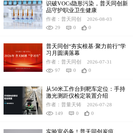
识破VOCs隐形污染，普天同创新
品守护职业卫生健康
作者：普天同创
2026-08-03
29
0
0
普天同创“夯实根基·聚力前行”学
习月圆满落幕
作者：普天同创
2026-07-31
97
0
0
从50米工作台到靶车定位：手持
激光测距仪检定装置介绍
作者：普量天铸
2026-07-28
149
0
0
实验室必备！普天同创炭疽