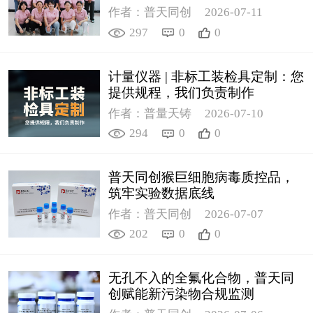
作者：普天同创
2026-07-11
297
0
0
计量仪器 | 非标工装检具定制：您
提供规程，我们负责制作
作者：普量天铸
2026-07-10
294
0
0
普天同创猴巨细胞病毒质控品，
筑牢实验数据底线
作者：普天同创
2026-07-07
202
0
0
无孔不入的全氟化合物，普天同
创赋能新污染物合规监测