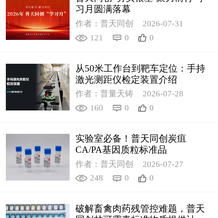
习月圆满落幕
作者：普天同创
2026-07-31
121
0
0
从50米工作台到靶车定位：手持
激光测距仪检定装置介绍
作者：普量天铸
2026-07-28
160
0
0
实验室必备！普天同创炭疽
CA/PA基因质粒标准品
作者：普天同创
2026-07-27
248
0
0
破解畜禽肉药残管控难题，普天