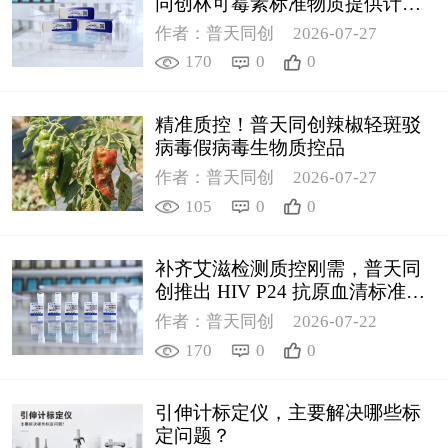
同创林可霉素标准物质提供计量
支撑
作者：普天同创
2026-07-27
170
0
0
精准质控！普天同创辣椒轻斑驳
病毒假病毒生物质控品
作者：普天同创
2026-07-27
105
0
0
补齐艾滋检测质控刚需，普天同
创推出 HIV P24 抗原血清标准物
质
作者：普天同创
2026-07-22
170
0
0
引伸计标定仪，主要解决哪些标
定问题？