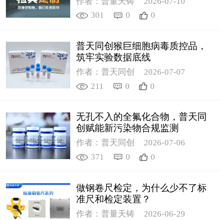
作者：普量天铸
2026-07-10
301
0
0
普天同创猴巨细胞病毒质控品，
筑牢实验数据底线
作者：普天同创
2026-07-07
211
0
0
无孔不入的全氟化合物，普天同
创赋能新污染物合规监测
作者：普天同创
2026-07-06
371
0
0
做钢卷尺检定，为什么少不了标
准尺和检定装置？
作者：普量天铸
2026-06-29