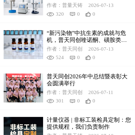
作者：普量天铸
2026-07-13
320
0
0
“新污染物”中抗生素的成就与危
机，普天同创喹诺酮、磺胺类质
控新品筑牢环境安全防线
作者：普天同创
2026-07-13
524
0
0
普天同创2026年中总结暨表彰大
会圆满举行
作者：普天同创
2026-07-11
301
0
0
计量仪器 | 非标工装检具定制：您
提供规程，我们负责制作