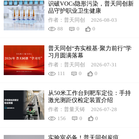
识破VOCs隐形污染，普天同创新
品守护职业卫生健康
作者：普天同创
2026-08-03
88
0
0
普天同创“夯实根基·聚力前行”学
习月圆满落幕
作者：普天同创
2026-07-31
111
0
0
从50米工作台到靶车定位：手持
激光测距仪检定装置介绍
作者：普量天铸
2026-07-28
156
0
0
实验室必备！普天同创炭疽