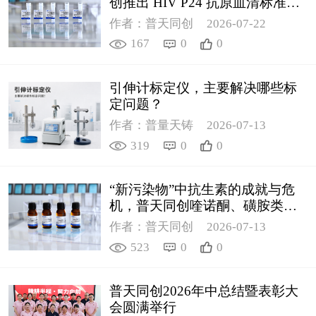
创推出 HIV P24 抗原血清标准物
质
作者：普天同创
2026-07-22
167
0
0
引伸计标定仪，主要解决哪些标
定问题？
作者：普量天铸
2026-07-13
319
0
0
“新污染物”中抗生素的成就与危
机，普天同创喹诺酮、磺胺类质
控新品筑牢环境安全防线
作者：普天同创
2026-07-13
523
0
0
普天同创2026年中总结暨表彰大
会圆满举行