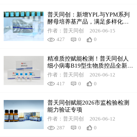
普天同创：新增YPL与YPM系列
酵母培养基产品，满足多样化科
研需求
作者：普天同创
2026-06-15
427
0
0
精准质控赋能检测！普天同创人
细小病毒B19型生物质控品全新上
线
作者：普天同创
2026-06-12
417
0
0
普天同创赋能2026市监检验检测
能力验证专项
作者：普天同创
2026-06-12
287
0
0