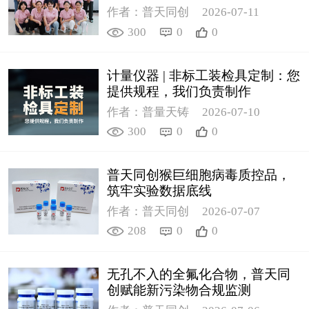
作者：普天同创
2026-07-11
300
0
0
计量仪器 | 非标工装检具定制：您
提供规程，我们负责制作
作者：普量天铸
2026-07-10
300
0
0
普天同创猴巨细胞病毒质控品，
筑牢实验数据底线
作者：普天同创
2026-07-07
208
0
0
无孔不入的全氟化合物，普天同
创赋能新污染物合规监测