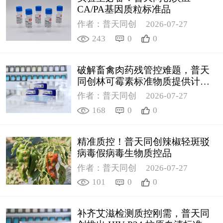
CA/PA基因质粒标准品
作者：普天同创
2026-07-27
243
0
0
破解畜禽肉药残管控难题，普天
同创林可霉素标准物质提供计量
支撑
作者：普天同创
2026-07-27
168
0
0
精准质控！普天同创辣椒轻斑驳
病毒假病毒生物质控品
作者：普天同创
2026-07-27
101
0
0
补齐艾滋检测质控刚需，普天同