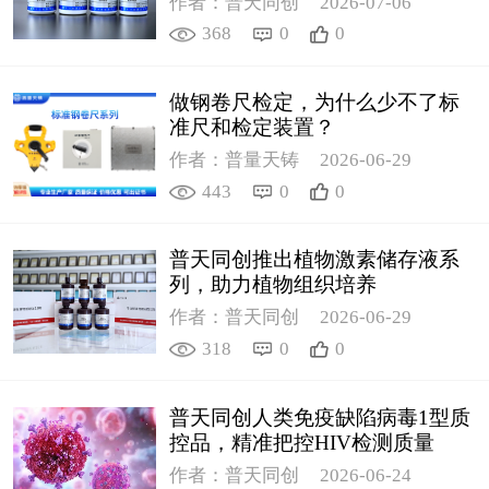
作者：普天同创
2026-07-06
368
0
0
做钢卷尺检定，为什么少不了标
准尺和检定装置？
作者：普量天铸
2026-06-29
443
0
0
普天同创推出植物激素储存液系
列，助力植物组织培养
作者：普天同创
2026-06-29
318
0
0
普天同创人类免疫缺陷病毒1型质
控品，精准把控HIV检测质量
作者：普天同创
2026-06-24