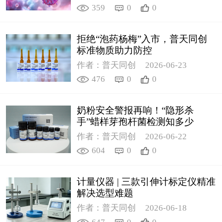
359
0
0
拒绝“泡药杨梅”入市，普天同创
标准物质助力防控
作者：普天同创
2026-06-23
476
0
0
奶粉安全警报再响！“隐形杀
手”蜡样芽孢杆菌检测知多少
作者：普天同创
2026-06-22
604
0
0
计量仪器 | 三款引伸计标定仪精准
解决选型难题
作者：普天同创
2026-06-18