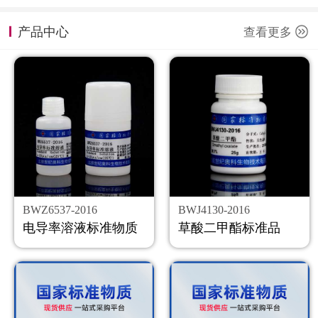
计量课堂
产品中心
查看更多
新闻资讯
知识交流
公司主页
购物车
会员中心
BWZ6537-2016
BWJ4130-2016
联系我们
电导率溶液标准物质
草酸二甲酯标准品
返回主页