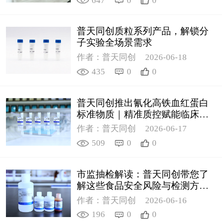
647
0
0
普天同创质粒系列产品，解锁分
子实验全场景需求
作者：普天同创
2026-06-18
435
0
0
普天同创推出氰化高铁血红蛋白
标准物质｜精准质控赋能临床检
测
作者：普天同创
2026-06-17
509
0
0
市监抽检解读：普天同创带您了
解这些食品安全风险与检测方案
（2）
作者：普天同创
2026-06-16
196
0
0