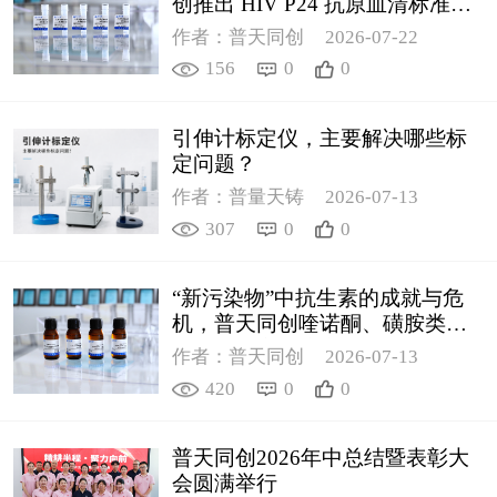
创推出 HIV P24 抗原血清标准物
质
作者：普天同创
2026-07-22
156
0
0
引伸计标定仪，主要解决哪些标
定问题？
作者：普量天铸
2026-07-13
307
0
0
“新污染物”中抗生素的成就与危
机，普天同创喹诺酮、磺胺类质
控新品筑牢环境安全防线
作者：普天同创
2026-07-13
420
0
0
普天同创2026年中总结暨表彰大
会圆满举行