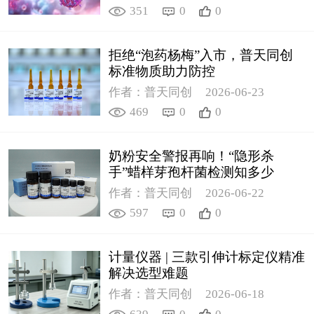
351
0
0
拒绝“泡药杨梅”入市，普天同创
标准物质助力防控
作者：普天同创
2026-06-23
469
0
0
奶粉安全警报再响！“隐形杀
手”蜡样芽孢杆菌检测知多少
作者：普天同创
2026-06-22
597
0
0
计量仪器 | 三款引伸计标定仪精准
解决选型难题
作者：普天同创
2026-06-18