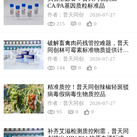
CA/PA基因质粒标准品
作者：普天同创
2026-07-27
215
0
0
破解畜禽肉药残管控难题，普天
同创林可霉素标准物质提供计量
支撑
作者：普天同创
2026-07-27
144
0
0
精准质控！普天同创辣椒轻斑驳
病毒假病毒生物质控品
作者：普天同创
2026-07-27
95
0
0
补齐艾滋检测质控刚需，普天同