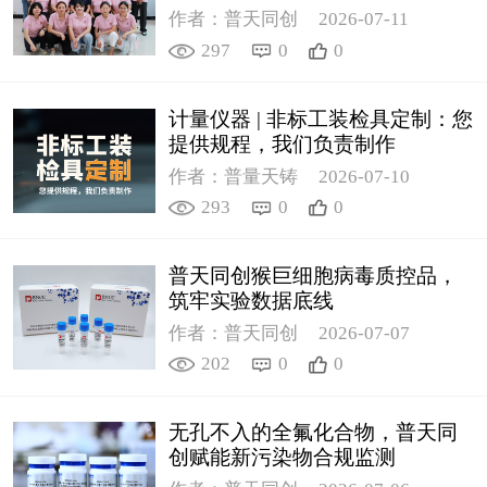
作者：普天同创
2026-07-11
297
0
0
计量仪器 | 非标工装检具定制：您
提供规程，我们负责制作
作者：普量天铸
2026-07-10
293
0
0
普天同创猴巨细胞病毒质控品，
筑牢实验数据底线
作者：普天同创
2026-07-07
202
0
0
无孔不入的全氟化合物，普天同
创赋能新污染物合规监测