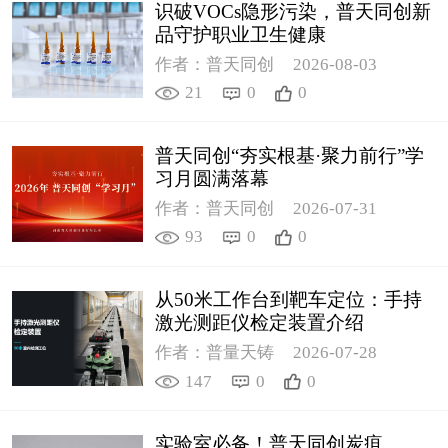
识破VOCs隐形污染，普天同创新
品守护职业卫生健康
作者：普天同创
2026-08-03
21
0
0
普天同创“夯实根基·聚力前行”学
习月圆满落幕
作者：普天同创
2026-07-31
93
0
0
从50米工作台到靶车定位：手持
激光测距仪检定装置介绍
作者：普量天铸
2026-07-28
147
0
0
实验室必备！普天同创炭疽