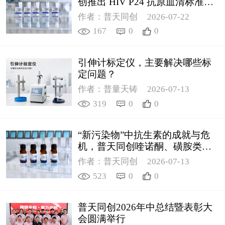
创推出 HIV P24 抗原血清标准物
质
作者：普天同创
2026-07-22
167
0
0
引伸计标定仪，主要解决哪些标
定问题？
作者：普量天铸
2026-07-13
319
0
0
“新污染物”中抗生素的成就与危
机，普天同创喹诺酮、磺胺类质
控新品筑牢环境安全防线
作者：普天同创
2026-07-13
523
0
0
普天同创2026年中总结暨表彰大
会圆满举行