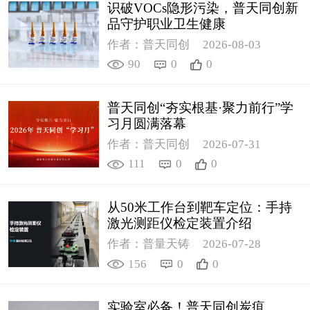
识破VOCs隐形污染，普天同创新
品守护职业卫生健康
作者：普天同创
2026-08-03
90
0
0
普天同创“夯实根基·聚力前行”学
习月圆满落幕
作者：普天同创
2026-07-31
111
0
0
从50米工作台到靶车定位：手持
激光测距仪检定装置介绍
作者：普量天铸
2026-07-28
156
0
0
实验室必备！普天同创炭疽