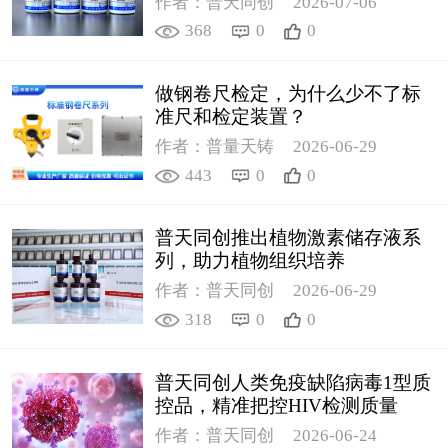
作者：普天同创
2026-07-06
368
0
0
做钢卷尺检定，为什么少不了标
准尺和检定装置？
作者：普量天铸
2026-06-29
443
0
0
普天同创推出植物激素储存液系
列，助力植物组织培养
作者：普天同创
2026-06-29
318
0
0
普天同创人类免疫缺陷病毒1型质
控品，精准把控HIV检测质量
作者：普天同创
2026-06-24