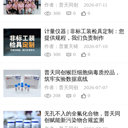
作者：普天同创
2026-07-11
300
0
0
计量仪器 | 非标工装检具定制：您
提供规程，我们负责制作
作者：普量天铸
2026-07-10
300
0
0
普天同创猴巨细胞病毒质控品，
筑牢实验数据底线
作者：普天同创
2026-07-07
208
0
0
无孔不入的全氟化合物，普天同
创赋能新污染物合规监测