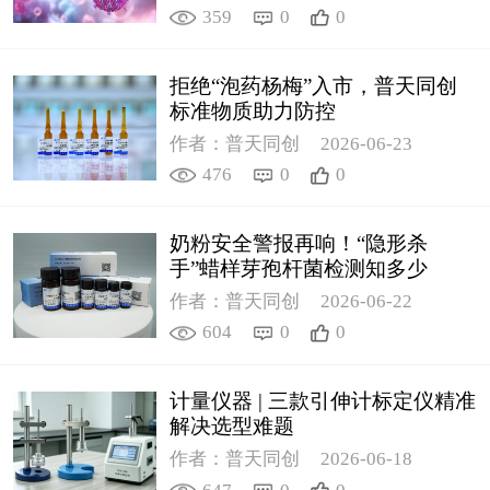
359
0
0
拒绝“泡药杨梅”入市，普天同创
标准物质助力防控
作者：普天同创
2026-06-23
476
0
0
奶粉安全警报再响！“隐形杀
手”蜡样芽孢杆菌检测知多少
作者：普天同创
2026-06-22
604
0
0
计量仪器 | 三款引伸计标定仪精准
解决选型难题
作者：普天同创
2026-06-18