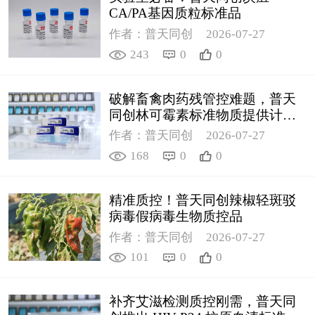
CA/PA基因质粒标准品
作者：普天同创
2026-07-27
243
0
0
破解畜禽肉药残管控难题，普天
同创林可霉素标准物质提供计量
支撑
作者：普天同创
2026-07-27
168
0
0
精准质控！普天同创辣椒轻斑驳
病毒假病毒生物质控品
作者：普天同创
2026-07-27
101
0
0
补齐艾滋检测质控刚需，普天同