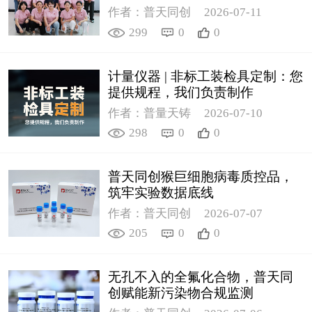
作者：普天同创
2026-07-11
299
0
0
计量仪器 | 非标工装检具定制：您
提供规程，我们负责制作
作者：普量天铸
2026-07-10
298
0
0
普天同创猴巨细胞病毒质控品，
筑牢实验数据底线
作者：普天同创
2026-07-07
205
0
0
无孔不入的全氟化合物，普天同
创赋能新污染物合规监测