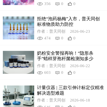
356
0
0
拒绝“泡药杨梅”入市，普天同创
标准物质助力防控
作者：普天同创
2026-06-23
474
0
0
奶粉安全警报再响！“隐形杀
手”蜡样芽孢杆菌检测知多少
作者：普天同创
2026-06-22
603
0
0
计量仪器 | 三款引伸计标定仪精准
解决选型难题
作者：普天同创
2026-06-18