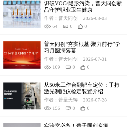
识破VOCs隐形污染，普天同创新
品守护职业卫生健康
作者：普天同创
2026-08-03
64
0
0
普天同创“夯实根基·聚力前行”学
习月圆满落幕
作者：普天同创
2026-07-31
109
0
0
从50米工作台到靶车定位：手持
激光测距仪检定装置介绍
作者：普量天铸
2026-07-28
156
0
0
实验室必备！普天同创炭疽