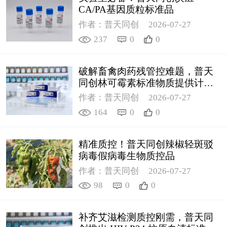
CA/PA基因质粒标准品
作者：普天同创
2026-07-27
237
0
0
破解畜禽肉药残管控难题，普天
同创林可霉素标准物质提供计量
支撑
作者：普天同创
2026-07-27
164
0
0
精准质控！普天同创辣椒轻斑驳
病毒假病毒生物质控品
作者：普天同创
2026-07-27
98
0
0
补齐艾滋检测质控刚需，普天同