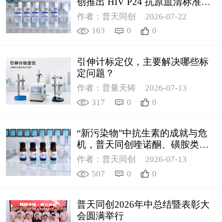
创推出 HIV P24 抗原血清标准物
质
作者：普天同创
2026-07-22
163
0
0
引伸计标定仪，主要解决哪些标
定问题？
作者：普量天铸
2026-07-13
317
0
0
“新污染物”中抗生素的成就与危
机，普天同创喹诺酮、磺胺类质
控新品筑牢环境安全防线
作者：普天同创
2026-07-13
507
0
0
普天同创2026年中总结暨表彰大
会圆满举行