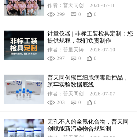
作者：普天同创
2026-07-11
299
0
0
计量仪器 | 非标工装检具定制：您
提供规程，我们负责制作
作者：普量天铸
2026-07-10
297
0
0
普天同创猴巨细胞病毒质控品，
筑牢实验数据底线
作者：普天同创
2026-07-07
203
0
0
无孔不入的全氟化合物，普天同
创赋能新污染物合规监测