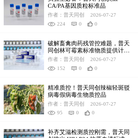
CA/PA基因质粒标准品
作者：普天同创
2026-07-27
224
0
0
破解畜禽肉药残管控难题，普天
同创林可霉素标准物质提供计量
支撑
作者：普天同创
2026-07-27
152
0
0
精准质控！普天同创辣椒轻斑驳
病毒假病毒生物质控品
作者：普天同创
2026-07-27
95
0
0
补齐艾滋检测质控刚需，普天同