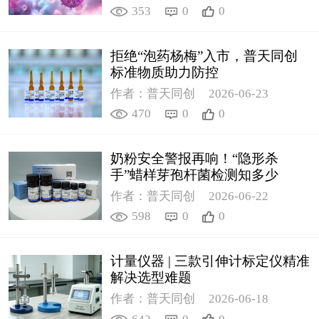
353
0
0
拒绝“泡药杨梅”入市，普天同创
标准物质助力防控
作者：普天同创
2026-06-23
470
0
0
奶粉安全警报再响！“隐形杀
手”蜡样芽孢杆菌检测知多少
作者：普天同创
2026-06-22
598
0
0
计量仪器 | 三款引伸计标定仪精准
解决选型难题
作者：普天同创
2026-06-18