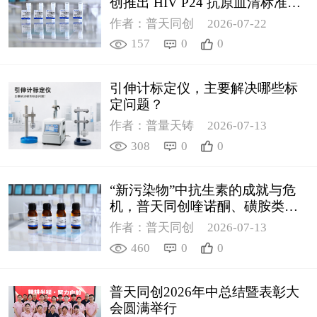
创推出 HIV P24 抗原血清标准物
质
作者：普天同创
2026-07-22
157
0
0
引伸计标定仪，主要解决哪些标
定问题？
作者：普量天铸
2026-07-13
308
0
0
“新污染物”中抗生素的成就与危
机，普天同创喹诺酮、磺胺类质
控新品筑牢环境安全防线
作者：普天同创
2026-07-13
460
0
0
普天同创2026年中总结暨表彰大
会圆满举行