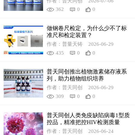
作者：普天同创
2026-07-06
362
0
0
做钢卷尺检定，为什么少不了标
准尺和检定装置？
作者：普量天铸
2026-06-29
435
0
0
普天同创推出植物激素储存液系
列，助力植物组织培养
作者：普天同创
2026-06-29
309
0
0
普天同创人类免疫缺陷病毒1型质
控品，精准把控HIV检测质量
作者：普天同创
2026-06-24