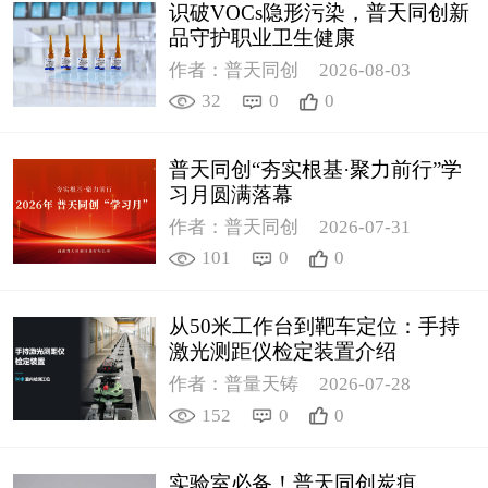
识破VOCs隐形污染，普天同创新
品守护职业卫生健康
作者：普天同创
2026-08-03
32
0
0
普天同创“夯实根基·聚力前行”学
习月圆满落幕
作者：普天同创
2026-07-31
101
0
0
从50米工作台到靶车定位：手持
激光测距仪检定装置介绍
作者：普量天铸
2026-07-28
152
0
0
实验室必备！普天同创炭疽