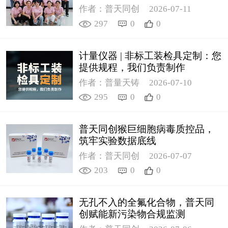
作者：普天同创
2026-07-11
297
0
0
计量仪器 | 非标工装检具定制：您
提供规程，我们负责制作
作者：普量天铸
2026-07-10
295
0
0
普天同创猴巨细胞病毒质控品，
筑牢实验数据底线
作者：普天同创
2026-07-07
203
0
0
无孔不入的全氟化合物，普天同
创赋能新污染物合规监测