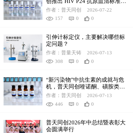
创推出 HIV P24 抗原血清标准物
质
作者：普天同创
2026-07-22
157
0
0
引伸计标定仪，主要解决哪些标
定问题？
作者：普量天铸
2026-07-13
308
0
0
“新污染物”中抗生素的成就与危
机，普天同创喹诺酮、磺胺类质
控新品筑牢环境安全防线
作者：普天同创
2026-07-13
446
0
0
普天同创2026年中总结暨表彰大
会圆满举行