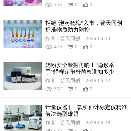
353
0
0
拒绝“泡药杨梅”入市，普天同创
标准物质助力防控
作者：普天同创
2026-06-23
470
0
0
奶粉安全警报再响！“隐形杀
手”蜡样芽孢杆菌检测知多少
作者：普天同创
2026-06-22
597
0
0
计量仪器 | 三款引伸计标定仪精准
解决选型难题
作者：普天同创
2026-06-18