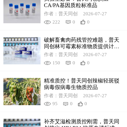
CA/PA基因质粒标准品
作者：普天同创
2026-07-27
222
0
0
破解畜禽肉药残管控难题，普天
同创林可霉素标准物质提供计量
支撑
作者：普天同创
2026-07-27
150
0
0
精准质控！普天同创辣椒轻斑驳
病毒假病毒生物质控品
作者：普天同创
2026-07-27
95
0
0
补齐艾滋检测质控刚需，普天同