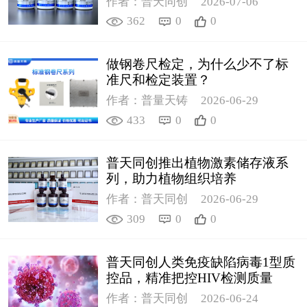
作者：普天同创
2026-07-06
362
0
0
做钢卷尺检定，为什么少不了标
准尺和检定装置？
作者：普量天铸
2026-06-29
433
0
0
普天同创推出植物激素储存液系
列，助力植物组织培养
作者：普天同创
2026-06-29
309
0
0
普天同创人类免疫缺陷病毒1型质
控品，精准把控HIV检测质量
作者：普天同创
2026-06-24