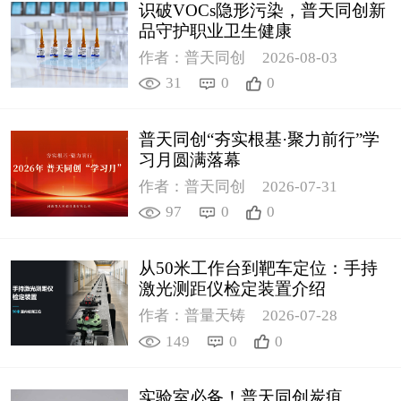
识破VOCs隐形污染，普天同创新
品守护职业卫生健康
作者：普天同创
2026-08-03
31
0
0
普天同创“夯实根基·聚力前行”学
习月圆满落幕
作者：普天同创
2026-07-31
97
0
0
从50米工作台到靶车定位：手持
激光测距仪检定装置介绍
作者：普量天铸
2026-07-28
149
0
0
实验室必备！普天同创炭疽