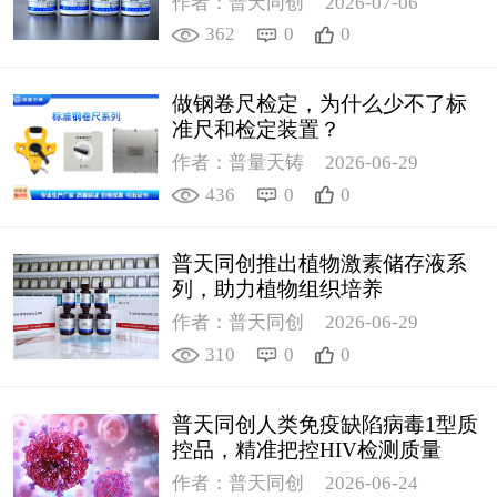
作者：普天同创
2026-07-06
362
0
0
做钢卷尺检定，为什么少不了标
准尺和检定装置？
作者：普量天铸
2026-06-29
436
0
0
普天同创推出植物激素储存液系
列，助力植物组织培养
作者：普天同创
2026-06-29
310
0
0
普天同创人类免疫缺陷病毒1型质
控品，精准把控HIV检测质量
作者：普天同创
2026-06-24