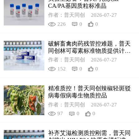
CA/PA基因质粒标准品
作者：普天同创
2026-07-27
226
0
0
破解畜禽肉药残管控难题，普天
同创林可霉素标准物质提供计量
支撑
作者：普天同创
2026-07-27
152
0
0
精准质控！普天同创辣椒轻斑驳
病毒假病毒生物质控品
作者：普天同创
2026-07-27
97
0
0
补齐艾滋检测质控刚需，普天同