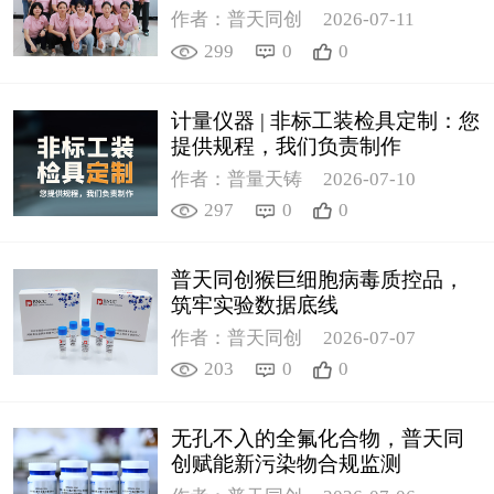
作者：普天同创
2026-07-11
299
0
0
计量仪器 | 非标工装检具定制：您
提供规程，我们负责制作
作者：普量天铸
2026-07-10
297
0
0
普天同创猴巨细胞病毒质控品，
筑牢实验数据底线
作者：普天同创
2026-07-07
203
0
0
无孔不入的全氟化合物，普天同
创赋能新污染物合规监测