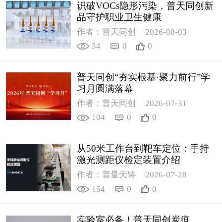
识破VOCs隐形污染，普天同创新
品守护职业卫生健康
作者：普天同创
2026-08-03
34
0
0
普天同创“夯实根基·聚力前行”学
习月圆满落幕
作者：普天同创
2026-07-31
104
0
0
从50米工作台到靶车定位：手持
激光测距仪检定装置介绍
作者：普量天铸
2026-07-28
154
0
0
实验室必备！普天同创炭疽