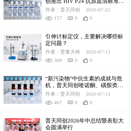
创推出 HIV P24 抗原血清标准物
质
作者：普天同创
2026-07-22
157
0
0
引伸计标定仪，主要解决哪些标
定问题？
作者：普量天铸
2026-07-13
309
0
0
“新污染物”中抗生素的成就与危
机，普天同创喹诺酮、磺胺类质
控新品筑牢环境安全防线
作者：普天同创
2026-07-13
467
0
0
普天同创2026年中总结暨表彰大
会圆满举行