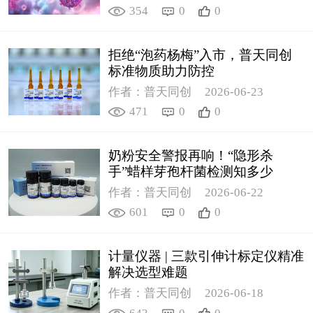
354
0
0
拒绝“泡药杨梅”入市，普天同创
标准物质助力防控
作者：普天同创
2026-06-23
471
0
0
奶粉安全警报再响！“隐形杀
手”蜡样芽孢杆菌检测知多少
作者：普天同创
2026-06-22
601
0
0
计量仪器 | 三款引伸计标定仪精准
解决选型难题
作者：普天同创
2026-06-18