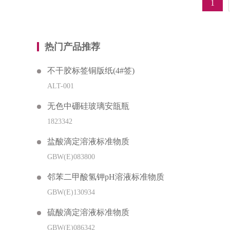
1
热门产品推荐
不干胶标签铜版纸(4#签)
ALT-001
无色中硼硅玻璃安瓿瓶
1823342
盐酸滴定溶液标准物质
GBW(E)083800
邻苯二甲酸氢钾pH溶液标准物质
GBW(E)130934
硫酸滴定溶液标准物质
GBW(E)086342