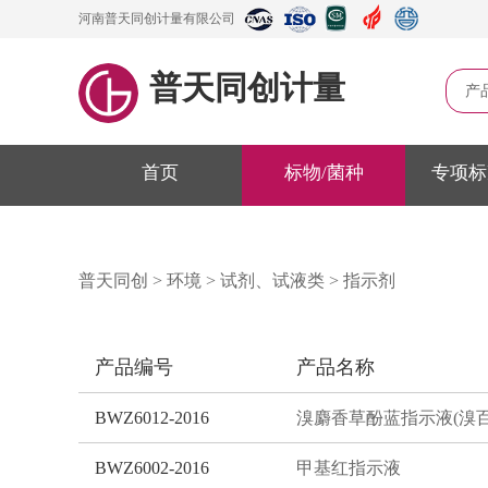
河南普天同创计量有限公司
普天同创计量
产
首页
标物/菌种
专项标
普天同创
>
环境
>
试剂、试液类
>
指示剂
产品编号
产品名称
BWZ6012-2016
BWZ6002-2016
甲基红指示液