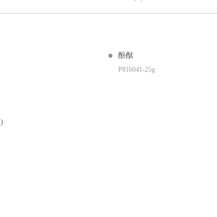
酚酞
P816041-25g
)