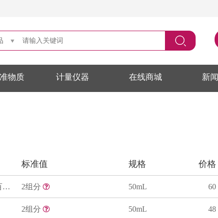
品
准物质
计量仪器
在线商城
新
标准值
规格
价格
溴麝香草酚蓝指示液(溴百里香酚蓝指示液)
2组分
50mL
60
2组分
50mL
48