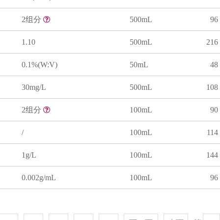
2组分
500mL
96
1.10
500mL
216
0.1%(W:V)
50mL
48
30mg/L
500mL
108
2组分
100mL
90
/
100mL
114
1g/L
100mL
144
0.002g/mL
100mL
96