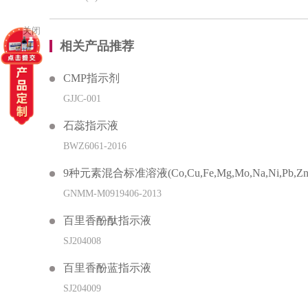
关闭
相关产品推荐
CMP指示剂
GJJC-001
石蕊指示液
BWZ6061-2016
9种元素混合标准溶液(Co,Cu,Fe,Mg,Mo,Na,Ni,Pb,Zn
GNMM-M0919406-2013
百里香酚酞指示液
SJ204008
百里香酚蓝指示液
SJ204009