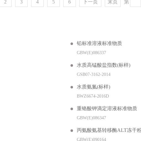
2
3
4
5
6
下一页
末页
第
铅标准溶液标准物质
GBW(E)086337
水质高锰酸盐指数(标样)
GSB07-3162-2014
水质氨氮(标样)
BWZ6674-2016D
重铬酸钾滴定溶液标准物质
GBW(E)086347
丙氨酸氨基转移酶ALT冻干
GBW(E)090164