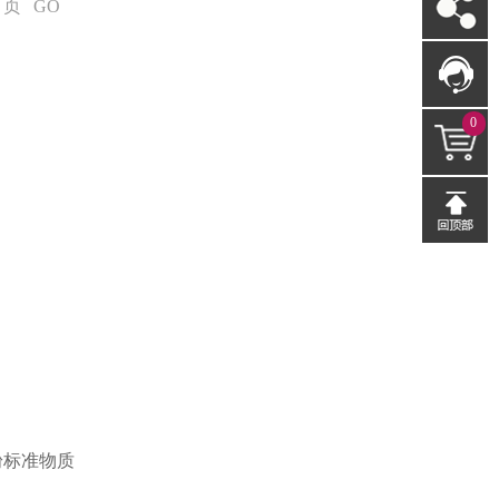
页
GO
0
粉标准物质