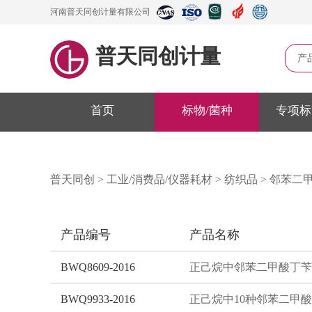
河南普天同创计量有限公司
普天同创计量
产
首页
标物/菌种
专项标
普天同创
>
工业/消费品/仪器耗材
>
纺织品
>
邻苯二
产品编号
产品名称
BWQ8609-2016
BWQ9933-2016