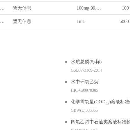
邻苯二甲酸二正己酯检测标准品
暂无信息
100mg;99.8%含量测定用,有证书
100
正己烷中21种邻苯二甲酸酯混标溶液(GBT18885-2020)
暂无信息
1mL
5000
水质总磷(标样)
GSB07-3169-2014
水中环氧乙烷
HIC-C90970305
化学需氧量(COD
)溶液标
Cr
GBW(E)086355
四氯乙烯中石油类溶液标准物质(HJ