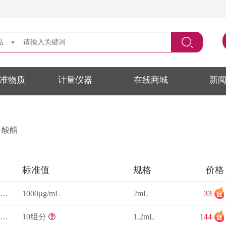
品
准物质
计量仪器
在线商城
新
甲酸酯
标准值
规格
价格
正己烷中邻苯二甲酸丁苄酯(BBP)溶液标准物质
1000μg/mL
2mL
33
正己烷中10种邻苯二甲酸酯类混合溶液标准物质
10组分
1.2mL
144