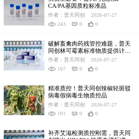
CA/PA基因质粒标准品
作者：普天同创
2026-07-27
243
0
0
破解畜禽肉药残管控难题，普天
同创林可霉素标准物质提供计量
支撑
作者：普天同创
2026-07-27
167
0
0
精准质控！普天同创辣椒轻斑驳
病毒假病毒生物质控品
作者：普天同创
2026-07-27
101
0
0
补齐艾滋检测质控刚需，普天同