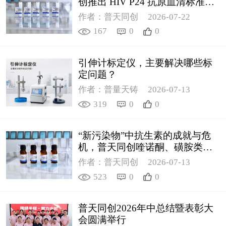
创推出 HIV P24 抗原血清标准物
质
作者：普天同创
2026-07-22
167
0
0
引伸计标定仪，主要解决哪些标
定问题？
作者：普量天铸
2026-07-13
319
0
0
“新污染物”中抗生素的成就与危
机，普天同创喹诺酮、磺胺类质
控新品筑牢环境安全防线
作者：普天同创
2026-07-13
523
0
0
普天同创2026年中总结暨表彰大
会圆满举行