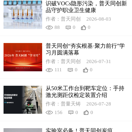
识破VOCs隐形污染，普天同创新
品守护职业卫生健康
作者：普天同创
2026-08-03
88
0
0
普天同创“夯实根基·聚力前行”学
习月圆满落幕
作者：普天同创
2026-07-31
111
0
0
从50米工作台到靶车定位：手持
激光测距仪检定装置介绍
作者：普量天铸
2026-07-28
156
0
0
实验室必备！普天同创炭疽