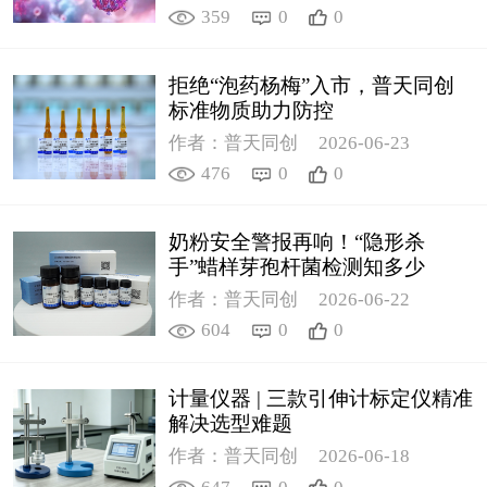
359
0
0
拒绝“泡药杨梅”入市，普天同创
标准物质助力防控
作者：普天同创
2026-06-23
476
0
0
奶粉安全警报再响！“隐形杀
手”蜡样芽孢杆菌检测知多少
作者：普天同创
2026-06-22
604
0
0
计量仪器 | 三款引伸计标定仪精准
解决选型难题
作者：普天同创
2026-06-18