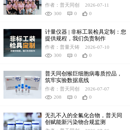
作者：普天同创
2026-07-11
300
0
0
计量仪器 | 非标工装检具定制：您
提供规程，我们负责制作
作者：普量天铸
2026-07-10
300
0
0
普天同创猴巨细胞病毒质控品，
筑牢实验数据底线
作者：普天同创
2026-07-07
208
0
0
无孔不入的全氟化合物，普天同
创赋能新污染物合规监测