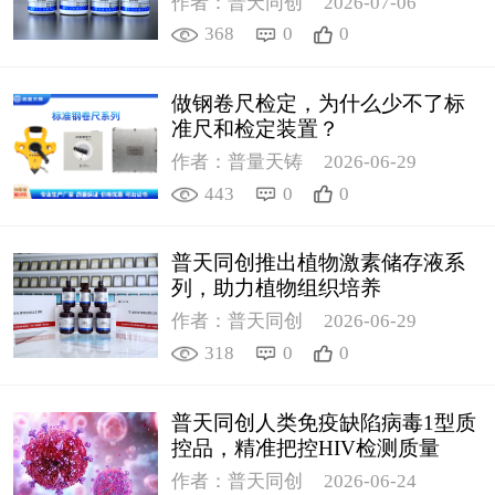
作者：普天同创
2026-07-06
368
0
0
做钢卷尺检定，为什么少不了标
准尺和检定装置？
作者：普量天铸
2026-06-29
443
0
0
普天同创推出植物激素储存液系
列，助力植物组织培养
作者：普天同创
2026-06-29
318
0
0
普天同创人类免疫缺陷病毒1型质
控品，精准把控HIV检测质量
作者：普天同创
2026-06-24