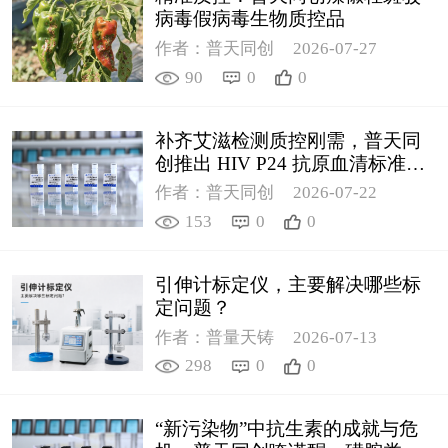
病毒假病毒生物质控品
作者：普天同创
2026-07-27
90
0
0
补齐艾滋检测质控刚需，普天同
创推出 HIV P24 抗原血清标准物
质
作者：普天同创
2026-07-22
153
0
0
引伸计标定仪，主要解决哪些标
定问题？
作者：普量天铸
2026-07-13
298
0
0
“新污染物”中抗生素的成就与危