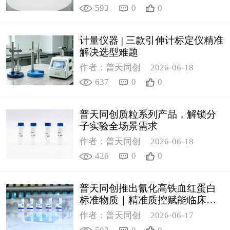
593
0
0
计量仪器 | 三款引伸计标定仪精准
解决选型难题
作者：普天同创
2026-06-18
637
0
0
普天同创质粒系列产品，解锁分
子实验全场景需求
作者：普天同创
2026-06-18
426
0
0
普天同创推出氰化高铁血红蛋白
标准物质｜精准质控赋能临床检
测
作者：普天同创
2026-06-17