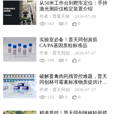
从50米工作台到靶车定位：手持
激光测距仪检定装置介绍
作者：普量天铸
2026-07-28
143
0
0
实验室必备！普天同创炭疽
CA/PA基因质粒标准品
作者：普天同创
2026-07-27
199
0
0
破解畜禽肉药残管控难题，普天
同创林可霉素标准物质提供计量
支撑
作者：普天同创
2026-07-27
132
0
0
精准质控！普天同创辣椒轻斑驳