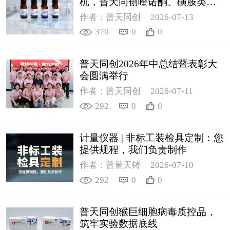
机，普天同创喹诺酮、磺胺类质
控新品筑牢环境安全防线
作者：普天同创
2026-07-13
370
0
0
普天同创2026年中总结暨表彰大
会圆满举行
作者：普天同创
2026-07-11
292
0
0
计量仪器 | 非标工装检具定制：您
提供规程，我们负责制作
作者：普量天铸
2026-07-10
292
0
0
普天同创猴巨细胞病毒质控品，
筑牢实验数据底线