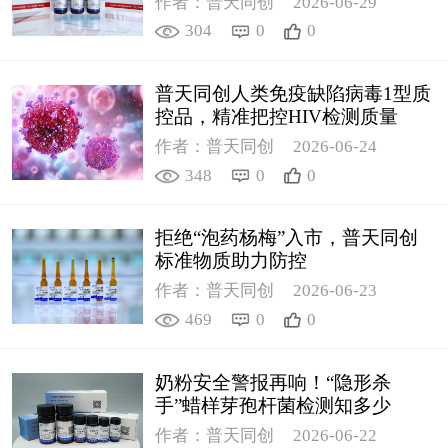
作者：普天同创
2026-06-29
304
0
0
普天同创人类免疫缺陷病毒1型质
控品，精准把控HIV检测质量
作者：普天同创
2026-06-24
348
0
0
拒绝“泡药杨梅”入市，普天同创
标准物质助力防控
作者：普天同创
2026-06-23
469
0
0
奶粉安全警报再响！“隐形杀
手”蜡样芽孢杆菌检测知多少
作者：普天同创
2026-06-22