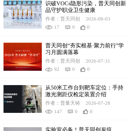
识破VOCs隐形污染，普天同创新
品守护职业卫生健康
作者：普天同创
2026-08-03
17
0
0
普天同创“夯实根基·聚力前行”学
习月圆满落幕
作者：普天同创
2026-07-31
92
0
0
从50米工作台到靶车定位：手持
激光测距仪检定装置介绍
作者：普量天铸
2026-07-28
147
0
0
实验室必备！普天同创炭疽