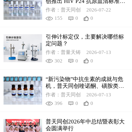
创推出 HIV P24 抗原血清标准物
质
作者：普天同创
2026-07-22
155
0
0
引伸计标定仪，主要解决哪些标
定问题？
作者：普量天铸
2026-07-13
302
0
0
“新污染物”中抗生素的成就与危
机，普天同创喹诺酮、磺胺类质
控新品筑牢环境安全防线
作者：普天同创
2026-07-13
396
0
0
普天同创2026年中总结暨表彰大
会圆满举行