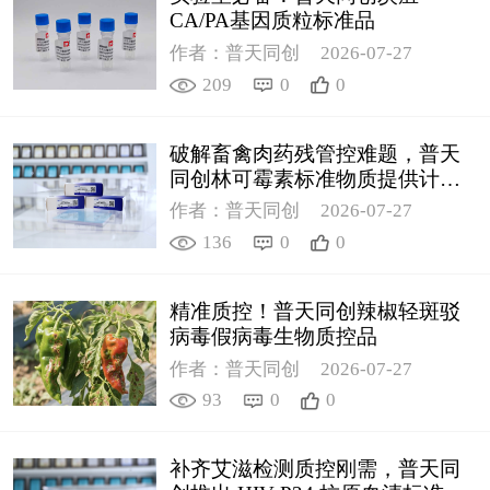
CA/PA基因质粒标准品
作者：普天同创
2026-07-27
209
0
0
破解畜禽肉药残管控难题，普天
同创林可霉素标准物质提供计量
支撑
作者：普天同创
2026-07-27
136
0
0
精准质控！普天同创辣椒轻斑驳
病毒假病毒生物质控品
作者：普天同创
2026-07-27
93
0
0
补齐艾滋检测质控刚需，普天同