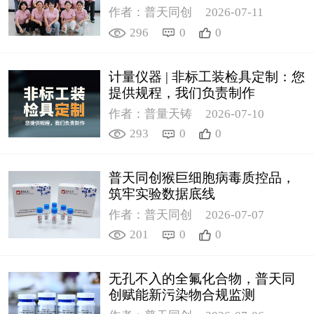
作者：普天同创
2026-07-11
296
0
0
计量仪器 | 非标工装检具定制：您
提供规程，我们负责制作
作者：普量天铸
2026-07-10
293
0
0
普天同创猴巨细胞病毒质控品，
筑牢实验数据底线
作者：普天同创
2026-07-07
201
0
0
无孔不入的全氟化合物，普天同
创赋能新污染物合规监测