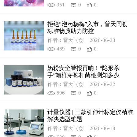
351
0
0
拒绝“泡药杨梅”入市，普天同创
标准物质助力防控
作者：普天同创
2026-06-23
469
0
0
奶粉安全警报再响！“隐形杀
手”蜡样芽孢杆菌检测知多少
作者：普天同创
2026-06-22
596
0
0
计量仪器 | 三款引伸计标定仪精准
解决选型难题
作者：普天同创
2026-06-18