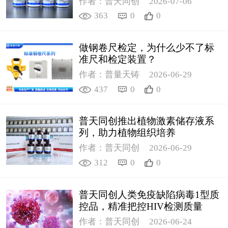
作者：普天同创
2026-07-06
363
0
0
做钢卷尺检定，为什么少不了标
准尺和检定装置？
作者：普量天铸
2026-06-29
437
0
0
普天同创推出植物激素储存液系
列，助力植物组织培养
作者：普天同创
2026-06-29
312
0
0
普天同创人类免疫缺陷病毒1型质
控品，精准把控HIV检测质量
作者：普天同创
2026-06-24