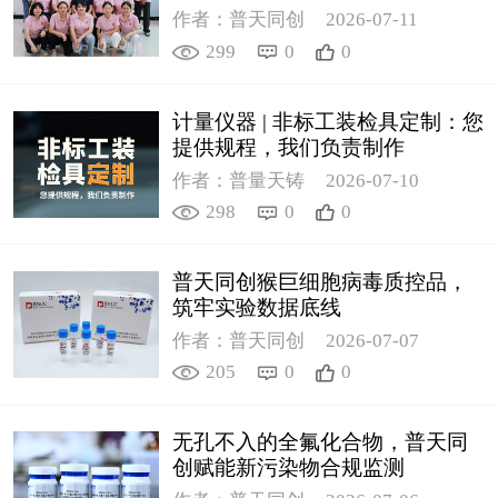
作者：普天同创
2026-07-11
299
0
0
计量仪器 | 非标工装检具定制：您
提供规程，我们负责制作
作者：普量天铸
2026-07-10
298
0
0
普天同创猴巨细胞病毒质控品，
筑牢实验数据底线
作者：普天同创
2026-07-07
205
0
0
无孔不入的全氟化合物，普天同
创赋能新污染物合规监测