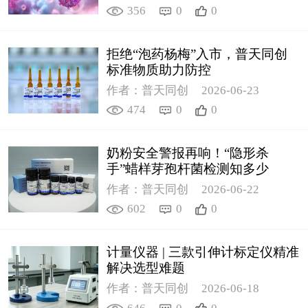
356
0
0
拒绝“泡药杨梅”入市，普天同创
标准物质助力防控
作者：普天同创
2026-06-23
474
0
0
奶粉安全警报再响！“隐形杀
手”蜡样芽孢杆菌检测知多少
作者：普天同创
2026-06-22
602
0
0
计量仪器 | 三款引伸计标定仪精准
解决选型难题
作者：普天同创
2026-06-18