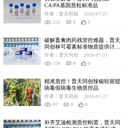
CA/PA基因质粒标准品
作者：普天同创
2026-07-27
232
0
0
破解畜禽肉药残管控难题，普天
同创林可霉素标准物质提供计量
支撑
作者：普天同创
2026-07-27
159
0
0
精准质控！普天同创辣椒轻斑驳
病毒假病毒生物质控品
作者：普天同创
2026-07-27
97
0
0
补齐艾滋检测质控刚需，普天同