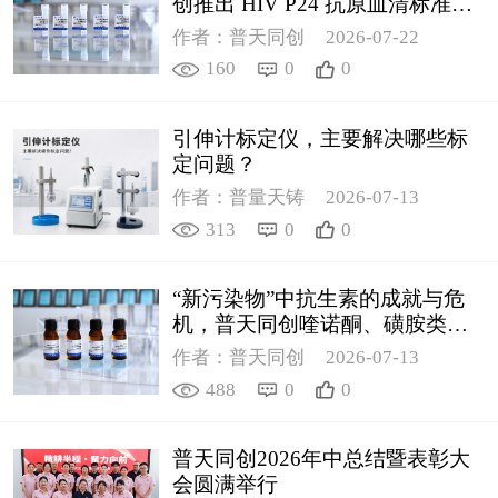
创推出 HIV P24 抗原血清标准物
质
作者：普天同创
2026-07-22
160
0
0
引伸计标定仪，主要解决哪些标
定问题？
作者：普量天铸
2026-07-13
313
0
0
“新污染物”中抗生素的成就与危
机，普天同创喹诺酮、磺胺类质
控新品筑牢环境安全防线
作者：普天同创
2026-07-13
488
0
0
普天同创2026年中总结暨表彰大
会圆满举行