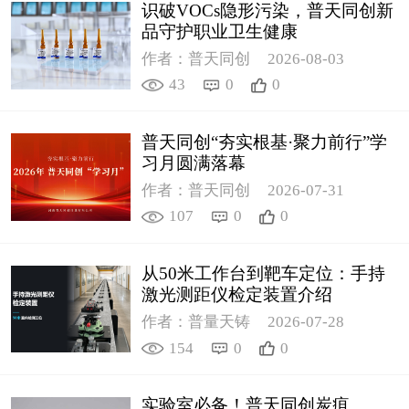
识破VOCs隐形污染，普天同创新
品守护职业卫生健康
作者：普天同创
2026-08-03
43
0
0
普天同创“夯实根基·聚力前行”学
习月圆满落幕
作者：普天同创
2026-07-31
107
0
0
从50米工作台到靶车定位：手持
激光测距仪检定装置介绍
作者：普量天铸
2026-07-28
154
0
0
实验室必备！普天同创炭疽