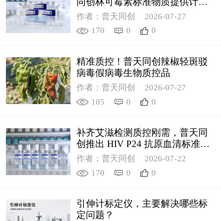
同创林可霉素标准物质提供计量
支撑
作者：普天同创
2026-07-27
170
0
0
精准质控！普天同创辣椒轻斑驳
病毒假病毒生物质控品
作者：普天同创
2026-07-27
105
0
0
补齐艾滋检测质控刚需，普天同
创推出 HIV P24 抗原血清标准物
质
作者：普天同创
2026-07-22
170
0
0
引伸计标定仪，主要解决哪些标
定问题？