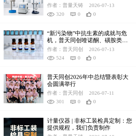
作者：普量天铸
2026-07-13
320
0
0
“新污染物”中抗生素的成就与危
机，普天同创喹诺酮、磺胺类质
控新品筑牢环境安全防线
作者：普天同创
2026-07-13
524
0
0
普天同创2026年中总结暨表彰大
会圆满举行
作者：普天同创
2026-07-11
301
0
0
计量仪器 | 非标工装检具定制：您
提供规程，我们负责制作