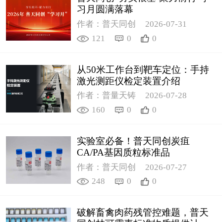
习月圆满落幕
作者：普天同创
2026-07-31
121
0
0
从50米工作台到靶车定位：手持
激光测距仪检定装置介绍
作者：普量天铸
2026-07-28
160
0
0
实验室必备！普天同创炭疽
CA/PA基因质粒标准品
作者：普天同创
2026-07-27
248
0
0
破解畜禽肉药残管控难题，普天