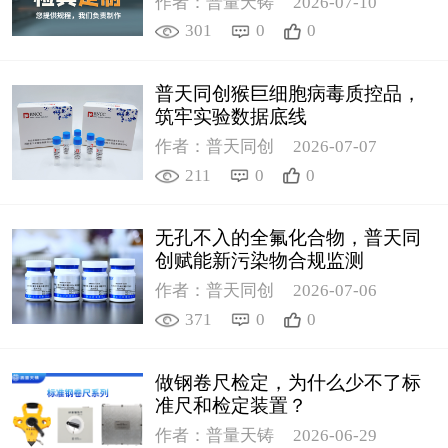
作者：普量天铸
2026-07-10
301
0
0
普天同创猴巨细胞病毒质控品，
筑牢实验数据底线
作者：普天同创
2026-07-07
211
0
0
无孔不入的全氟化合物，普天同
创赋能新污染物合规监测
作者：普天同创
2026-07-06
371
0
0
做钢卷尺检定，为什么少不了标
准尺和检定装置？
作者：普量天铸
2026-06-29