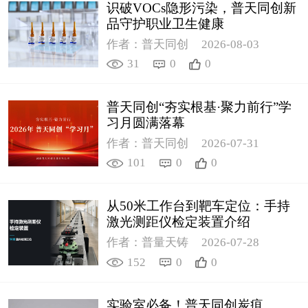
识破VOCs隐形污染，普天同创新
品守护职业卫生健康
作者：普天同创
2026-08-03
31
0
0
普天同创“夯实根基·聚力前行”学
习月圆满落幕
作者：普天同创
2026-07-31
101
0
0
从50米工作台到靶车定位：手持
激光测距仪检定装置介绍
作者：普量天铸
2026-07-28
152
0
0
实验室必备！普天同创炭疽