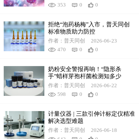
353
0
0
拒绝“泡药杨梅”入市，普天同创
标准物质助力防控
作者：普天同创
2026-06-23
470
0
0
奶粉安全警报再响！“隐形杀
手”蜡样芽孢杆菌检测知多少
作者：普天同创
2026-06-22
598
0
0
计量仪器 | 三款引伸计标定仪精准
解决选型难题
作者：普天同创
2026-06-18