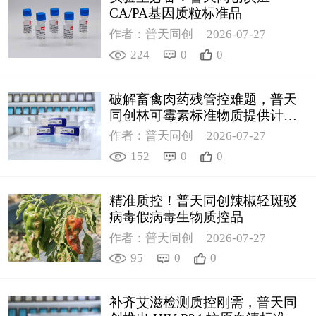
CA/PA基因质粒标准品
作者：普天同创
2026-07-27
224
0
0
破解畜禽肉药残管控难题，普天
同创林可霉素标准物质提供计量
支撑
作者：普天同创
2026-07-27
152
0
0
精准质控！普天同创辣椒轻斑驳
病毒假病毒生物质控品
作者：普天同创
2026-07-27
95
0
0
补齐艾滋检测质控刚需，普天同