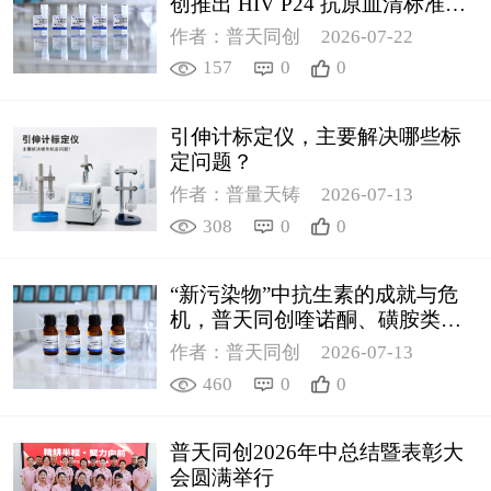
创推出 HIV P24 抗原血清标准物
质
作者：普天同创
2026-07-22
157
0
0
引伸计标定仪，主要解决哪些标
定问题？
作者：普量天铸
2026-07-13
308
0
0
“新污染物”中抗生素的成就与危
机，普天同创喹诺酮、磺胺类质
控新品筑牢环境安全防线
作者：普天同创
2026-07-13
460
0
0
普天同创2026年中总结暨表彰大
会圆满举行