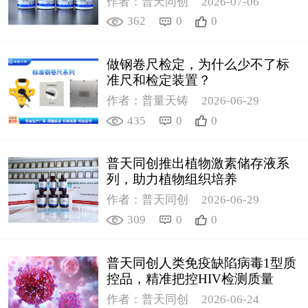
作者：普天同创
2026-07-06
362
0
0
做钢卷尺检定，为什么少不了标
准尺和检定装置？
作者：普量天铸
2026-06-29
435
0
0
普天同创推出植物激素储存液系
列，助力植物组织培养
作者：普天同创
2026-06-29
309
0
0
普天同创人类免疫缺陷病毒1型质
控品，精准把控HIV检测质量
作者：普天同创
2026-06-24