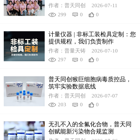
作者：普天同创
2026-07-11
299
0
0
计量仪器 | 非标工装检具定制：您
提供规程，我们负责制作
作者：普量天铸
2026-07-10
297
0
0
普天同创猴巨细胞病毒质控品，
筑牢实验数据底线
作者：普天同创
2026-07-07
203
0
0
无孔不入的全氟化合物，普天同
创赋能新污染物合规监测