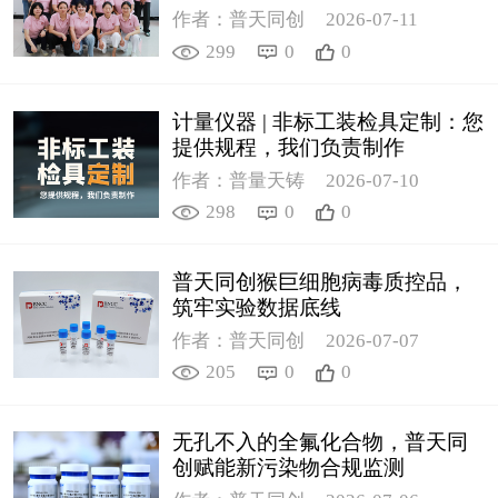
作者：普天同创
2026-07-11
299
0
0
计量仪器 | 非标工装检具定制：您
提供规程，我们负责制作
作者：普量天铸
2026-07-10
298
0
0
普天同创猴巨细胞病毒质控品，
筑牢实验数据底线
作者：普天同创
2026-07-07
205
0
0
无孔不入的全氟化合物，普天同
创赋能新污染物合规监测