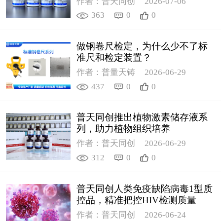
作者：普天同创
2026-07-06
363
0
0
做钢卷尺检定，为什么少不了标
准尺和检定装置？
作者：普量天铸
2026-06-29
437
0
0
普天同创推出植物激素储存液系
列，助力植物组织培养
作者：普天同创
2026-06-29
312
0
0
普天同创人类免疫缺陷病毒1型质
控品，精准把控HIV检测质量
作者：普天同创
2026-06-24