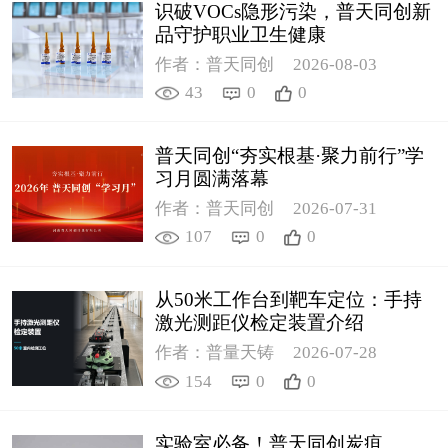
识破VOCs隐形污染，普天同创新
品守护职业卫生健康
作者：普天同创
2026-08-03
43
0
0
普天同创“夯实根基·聚力前行”学
习月圆满落幕
作者：普天同创
2026-07-31
107
0
0
从50米工作台到靶车定位：手持
激光测距仪检定装置介绍
作者：普量天铸
2026-07-28
154
0
0
实验室必备！普天同创炭疽