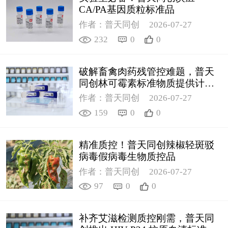
CA/PA基因质粒标准品
作者：普天同创
2026-07-27
232
0
0
破解畜禽肉药残管控难题，普天
同创林可霉素标准物质提供计量
支撑
作者：普天同创
2026-07-27
159
0
0
精准质控！普天同创辣椒轻斑驳
病毒假病毒生物质控品
作者：普天同创
2026-07-27
97
0
0
补齐艾滋检测质控刚需，普天同