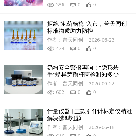
356
0
0
拒绝“泡药杨梅”入市，普天同创
标准物质助力防控
作者：普天同创
2026-06-23
474
0
0
奶粉安全警报再响！“隐形杀
手”蜡样芽孢杆菌检测知多少
作者：普天同创
2026-06-22
602
0
0
计量仪器 | 三款引伸计标定仪精准
解决选型难题
作者：普天同创
2026-06-18