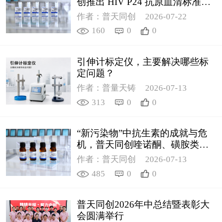
创推出 HIV P24 抗原血清标准物
质
作者：普天同创
2026-07-22
160
0
0
引伸计标定仪，主要解决哪些标
定问题？
作者：普量天铸
2026-07-13
313
0
0
“新污染物”中抗生素的成就与危
机，普天同创喹诺酮、磺胺类质
控新品筑牢环境安全防线
作者：普天同创
2026-07-13
485
0
0
普天同创2026年中总结暨表彰大
会圆满举行