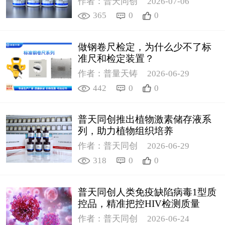
作者：普天同创
2026-07-06
365
0
0
做钢卷尺检定，为什么少不了标
准尺和检定装置？
作者：普量天铸
2026-06-29
442
0
0
普天同创推出植物激素储存液系
列，助力植物组织培养
作者：普天同创
2026-06-29
318
0
0
普天同创人类免疫缺陷病毒1型质
控品，精准把控HIV检测质量
作者：普天同创
2026-06-24