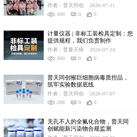
作者：普天同创
2026-07-11
300
0
0
计量仪器 | 非标工装检具定制：您
提供规程，我们负责制作
作者：普量天铸
2026-07-10
300
0
0
普天同创猴巨细胞病毒质控品，
筑牢实验数据底线
作者：普天同创
2026-07-07
208
0
0
无孔不入的全氟化合物，普天同
创赋能新污染物合规监测