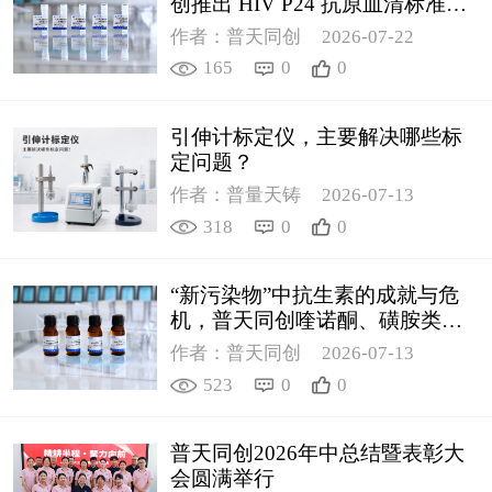
创推出 HIV P24 抗原血清标准物
质
作者：普天同创
2026-07-22
165
0
0
引伸计标定仪，主要解决哪些标
定问题？
作者：普量天铸
2026-07-13
318
0
0
“新污染物”中抗生素的成就与危
机，普天同创喹诺酮、磺胺类质
控新品筑牢环境安全防线
作者：普天同创
2026-07-13
523
0
0
普天同创2026年中总结暨表彰大
会圆满举行