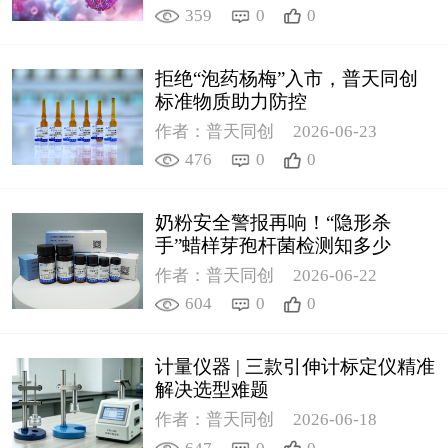
359
0
0
拒绝“泡药杨梅”入市，普天同创
标准物质助力防控
作者：普天同创
2026-06-23
476
0
0
奶粉安全警报再响！“隐形杀
手”蜡样芽孢杆菌检测知多少
作者：普天同创
2026-06-22
604
0
0
计量仪器 | 三款引伸计标定仪精准
解决选型难题
作者：普天同创
2026-06-18