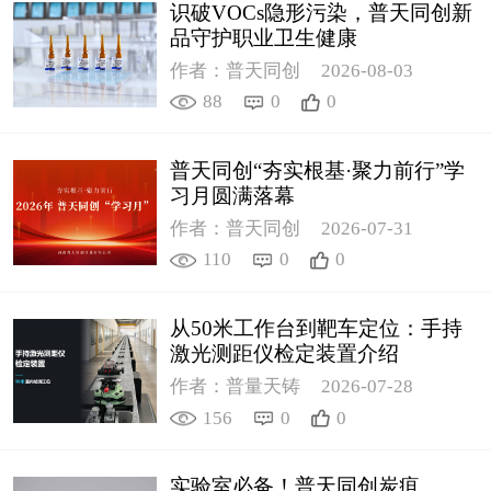
识破VOCs隐形污染，普天同创新
品守护职业卫生健康
作者：普天同创
2026-08-03
88
0
0
普天同创“夯实根基·聚力前行”学
习月圆满落幕
作者：普天同创
2026-07-31
110
0
0
从50米工作台到靶车定位：手持
激光测距仪检定装置介绍
作者：普量天铸
2026-07-28
156
0
0
实验室必备！普天同创炭疽