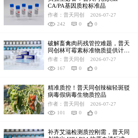
CA/PA基因质粒标准品
作者：普天同创
2026-07-27
242
0
0
破解畜禽肉药残管控难题，普天
同创林可霉素标准物质提供计量
支撑
作者：普天同创
2026-07-27
167
0
0
精准质控！普天同创辣椒轻斑驳
病毒假病毒生物质控品
作者：普天同创
2026-07-27
101
0
0
补齐艾滋检测质控刚需，普天同