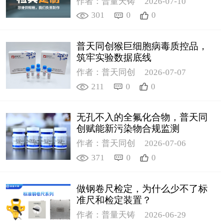
作者：普量天铸
2026-07-10
301
0
0
普天同创猴巨细胞病毒质控品，
筑牢实验数据底线
作者：普天同创
2026-07-07
211
0
0
无孔不入的全氟化合物，普天同
创赋能新污染物合规监测
作者：普天同创
2026-07-06
371
0
0
做钢卷尺检定，为什么少不了标
准尺和检定装置？
作者：普量天铸
2026-06-29