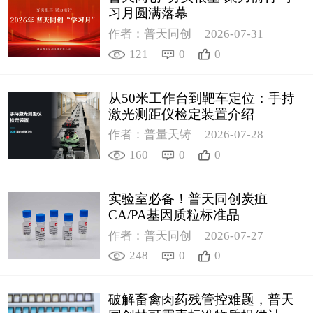
习月圆满落幕
作者：普天同创
2026-07-31
121
0
0
从50米工作台到靶车定位：手持
激光测距仪检定装置介绍
作者：普量天铸
2026-07-28
160
0
0
实验室必备！普天同创炭疽
CA/PA基因质粒标准品
作者：普天同创
2026-07-27
248
0
0
破解畜禽肉药残管控难题，普天