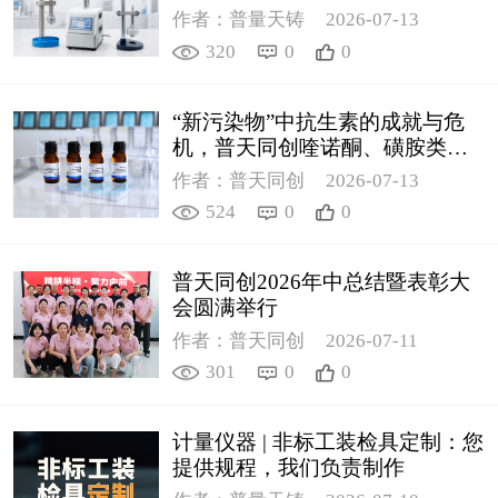
作者：普量天铸
2026-07-13
320
0
0
“新污染物”中抗生素的成就与危
机，普天同创喹诺酮、磺胺类质
控新品筑牢环境安全防线
作者：普天同创
2026-07-13
524
0
0
普天同创2026年中总结暨表彰大
会圆满举行
作者：普天同创
2026-07-11
301
0
0
计量仪器 | 非标工装检具定制：您
提供规程，我们负责制作