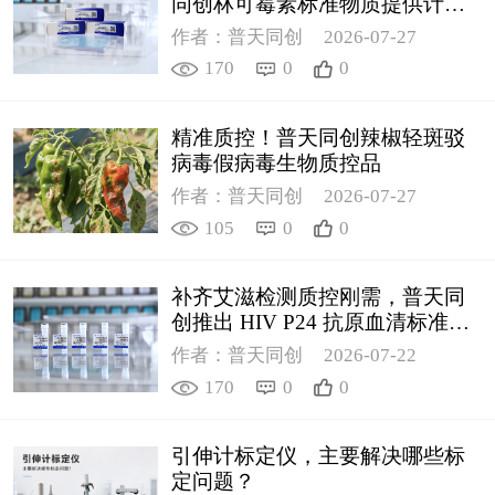
同创林可霉素标准物质提供计量
支撑
作者：普天同创
2026-07-27
170
0
0
精准质控！普天同创辣椒轻斑驳
病毒假病毒生物质控品
作者：普天同创
2026-07-27
105
0
0
补齐艾滋检测质控刚需，普天同
创推出 HIV P24 抗原血清标准物
质
作者：普天同创
2026-07-22
170
0
0
引伸计标定仪，主要解决哪些标
定问题？