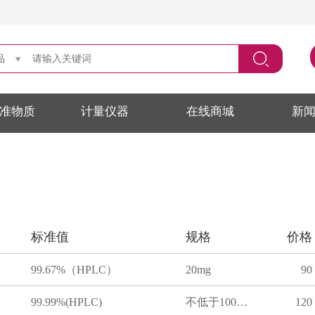
品
准物质
计量仪器
在线商城
新
标准值
规格
价格
99.67%（HPLC）
20mg
90
99.99%(HPLC)
不低于100mg
120