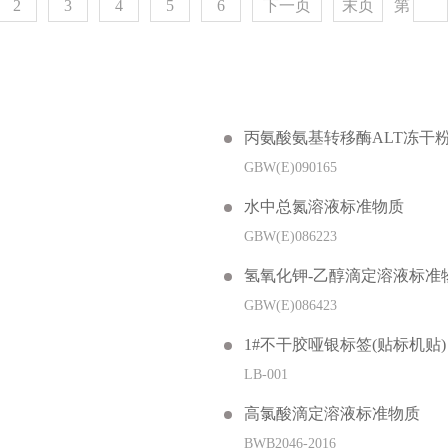
2
3
4
5
6
下一页
末页
第
丙氨酸氨基转移酶ALT冻干
GBW(E)090165
水中总氮溶液标准物质
GBW(E)086223
氢氧化钾-乙醇滴定溶液标准
GBW(E)086423
1#不干胶哑银标签(贴标机贴)
LB-001
高氯酸滴定溶液标准物质
BWB2046-2016