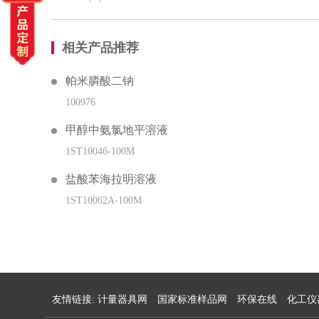
相关产品推荐
帕米膦酸二钠
100976
甲醇中氨氯地平溶液
1ST10046-100M
盐酸苯海拉明溶液
1ST10062A-100M
友情链接:
计量器具网
国家标准样品网
环保在线
化工仪