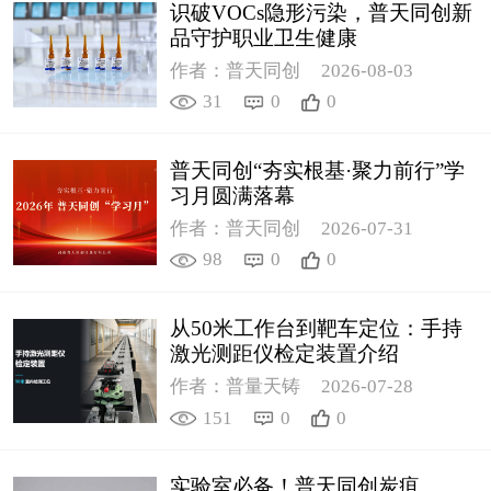
识破VOCs隐形污染，普天同创新
品守护职业卫生健康
作者：普天同创
2026-08-03
31
0
0
普天同创“夯实根基·聚力前行”学
习月圆满落幕
作者：普天同创
2026-07-31
98
0
0
从50米工作台到靶车定位：手持
激光测距仪检定装置介绍
作者：普量天铸
2026-07-28
151
0
0
实验室必备！普天同创炭疽