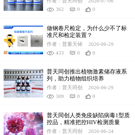
作者：普天同创
2026-07-06
362
0
0
做钢卷尺检定，为什么少不了标
准尺和检定装置？
作者：普量天铸
2026-06-29
433
0
0
普天同创推出植物激素储存液系
列，助力植物组织培养
作者：普天同创
2026-06-29
309
0
0
普天同创人类免疫缺陷病毒1型质
控品，精准把控HIV检测质量
作者：普天同创
2026-06-24