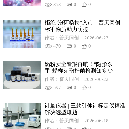
353
0
0
拒绝“泡药杨梅”入市，普天同创
标准物质助力防控
作者：普天同创
2026-06-23
470
0
0
奶粉安全警报再响！“隐形杀
手”蜡样芽孢杆菌检测知多少
作者：普天同创
2026-06-22
597
0
0
计量仪器 | 三款引伸计标定仪精准
解决选型难题
作者：普天同创
2026-06-18