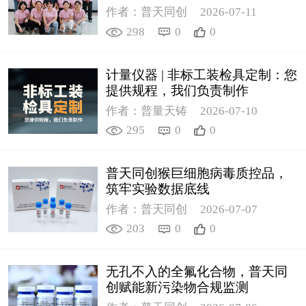
作者：普天同创
2026-07-11
298
0
0
计量仪器 | 非标工装检具定制：您
提供规程，我们负责制作
作者：普量天铸
2026-07-10
295
0
0
普天同创猴巨细胞病毒质控品，
筑牢实验数据底线
作者：普天同创
2026-07-07
203
0
0
无孔不入的全氟化合物，普天同
创赋能新污染物合规监测