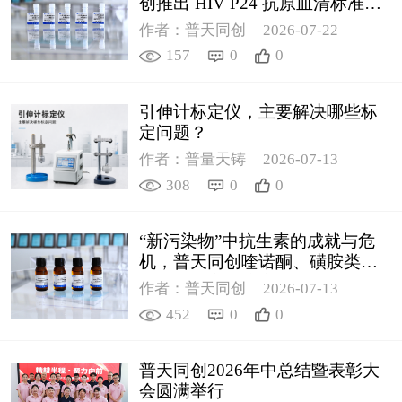
创推出 HIV P24 抗原血清标准物
质
作者：普天同创
2026-07-22
157
0
0
引伸计标定仪，主要解决哪些标
定问题？
作者：普量天铸
2026-07-13
308
0
0
“新污染物”中抗生素的成就与危
机，普天同创喹诺酮、磺胺类质
控新品筑牢环境安全防线
作者：普天同创
2026-07-13
452
0
0
普天同创2026年中总结暨表彰大
会圆满举行