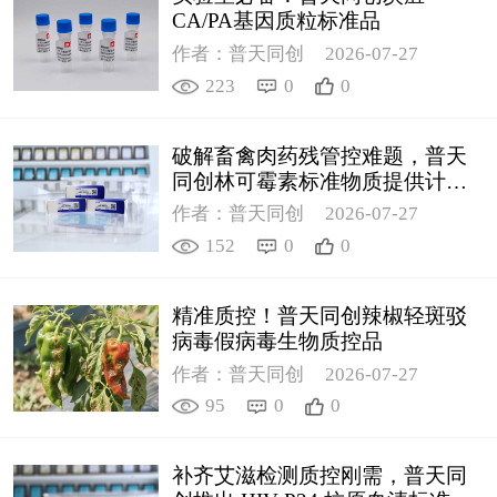
CA/PA基因质粒标准品
作者：普天同创
2026-07-27
223
0
0
破解畜禽肉药残管控难题，普天
同创林可霉素标准物质提供计量
支撑
作者：普天同创
2026-07-27
152
0
0
精准质控！普天同创辣椒轻斑驳
病毒假病毒生物质控品
作者：普天同创
2026-07-27
95
0
0
补齐艾滋检测质控刚需，普天同