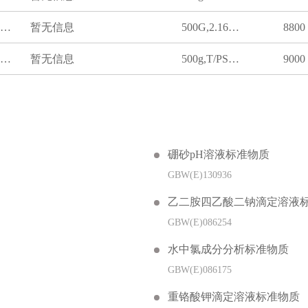
测定聚丙烯树脂熔体流动速率用标准样品PP-M
暂无信息
500G,2.16g/min
8800
测定聚乙烯树脂熔体流动速率用标准样品PE-D
暂无信息
500g,T/PSTM
9000
硼砂pH溶液标准物质
GBW(E)130936
乙二胺四乙酸二钠滴定溶液
GBW(E)086254
水中氯成分分析标准物质
GBW(E)086175
重铬酸钾滴定溶液标准物质