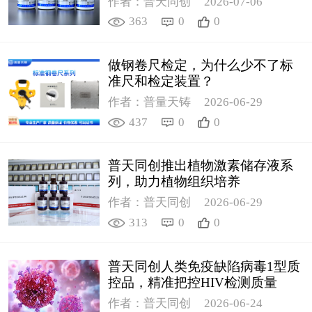
作者：普天同创
2026-07-06
363
0
0
做钢卷尺检定，为什么少不了标
准尺和检定装置？
作者：普量天铸
2026-06-29
437
0
0
普天同创推出植物激素储存液系
列，助力植物组织培养
作者：普天同创
2026-06-29
313
0
0
普天同创人类免疫缺陷病毒1型质
控品，精准把控HIV检测质量
作者：普天同创
2026-06-24