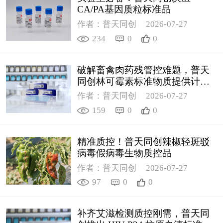
CA/PA基因质粒标准品
作者：普天同创
2026-07-27
234
0
0
破解畜禽肉药残管控难题，普天
同创林可霉素标准物质提供计量
支撑
作者：普天同创
2026-07-27
159
0
0
精准质控！普天同创辣椒轻斑驳
病毒假病毒生物质控品
作者：普天同创
2026-07-27
97
0
0
补齐艾滋检测质控刚需，普天同