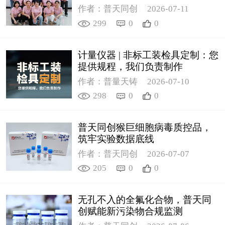
作者：普天同创
2026-07-11
299
0
0
计量仪器 | 非标工装检具定制：您
提供规程，我们负责制作
作者：普量天铸
2026-07-10
298
0
0
普天同创猴巨细胞病毒质控品，
筑牢实验数据底线
作者：普天同创
2026-07-07
205
0
0
无孔不入的全氟化合物，普天同
创赋能新污染物合规监测