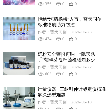
356
0
0
拒绝“泡药杨梅”入市，普天同创
标准物质助力防控
作者：普天同创
2026-06-23
474
0
0
奶粉安全警报再响！“隐形杀
手”蜡样芽孢杆菌检测知多少
作者：普天同创
2026-06-22
603
0
0
计量仪器 | 三款引伸计标定仪精准
解决选型难题
作者：普天同创
2026-06-18