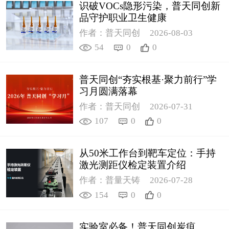
识破VOCs隐形污染，普天同创新
品守护职业卫生健康
作者：普天同创
2026-08-03
54
0
0
普天同创“夯实根基·聚力前行”学
习月圆满落幕
作者：普天同创
2026-07-31
107
0
0
从50米工作台到靶车定位：手持
激光测距仪检定装置介绍
作者：普量天铸
2026-07-28
154
0
0
实验室必备！普天同创炭疽