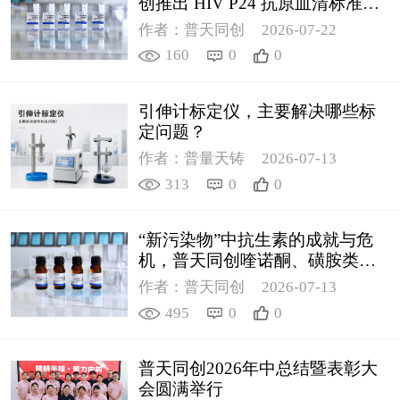
创推出 HIV P24 抗原血清标准物
质
作者：普天同创
2026-07-22
160
0
0
引伸计标定仪，主要解决哪些标
定问题？
作者：普量天铸
2026-07-13
313
0
0
“新污染物”中抗生素的成就与危
机，普天同创喹诺酮、磺胺类质
控新品筑牢环境安全防线
作者：普天同创
2026-07-13
495
0
0
普天同创2026年中总结暨表彰大
会圆满举行