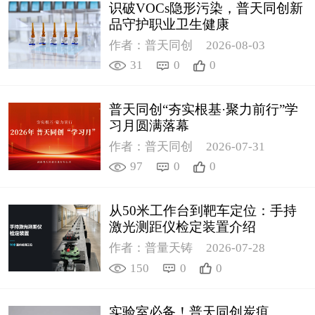
识破VOCs隐形污染，普天同创新
品守护职业卫生健康
作者：普天同创
2026-08-03
31
0
0
普天同创“夯实根基·聚力前行”学
习月圆满落幕
作者：普天同创
2026-07-31
97
0
0
从50米工作台到靶车定位：手持
激光测距仪检定装置介绍
作者：普量天铸
2026-07-28
150
0
0
实验室必备！普天同创炭疽