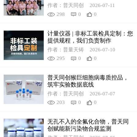
作者：普天同创
2026-07-11
298
0
0
计量仪器 | 非标工装检具定制：您
提供规程，我们负责制作
作者：普量天铸
2026-07-10
295
0
0
普天同创猴巨细胞病毒质控品，
筑牢实验数据底线
作者：普天同创
2026-07-07
203
0
0
无孔不入的全氟化合物，普天同
创赋能新污染物合规监测