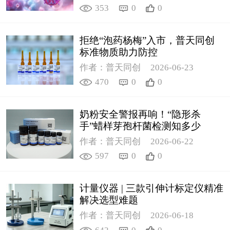
353
0
0
拒绝“泡药杨梅”入市，普天同创
标准物质助力防控
作者：普天同创
2026-06-23
470
0
0
奶粉安全警报再响！“隐形杀
手”蜡样芽孢杆菌检测知多少
作者：普天同创
2026-06-22
597
0
0
计量仪器 | 三款引伸计标定仪精准
解决选型难题
作者：普天同创
2026-06-18