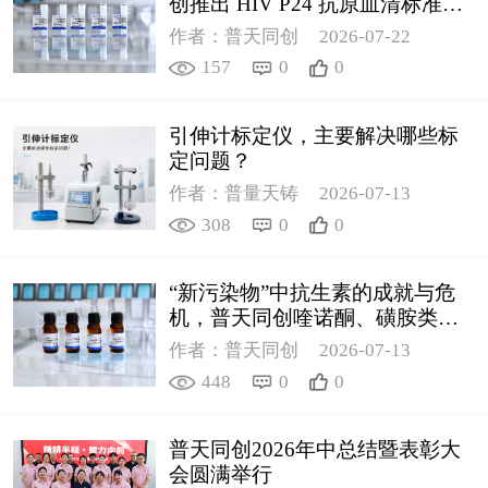
创推出 HIV P24 抗原血清标准物
质
作者：普天同创
2026-07-22
157
0
0
引伸计标定仪，主要解决哪些标
定问题？
作者：普量天铸
2026-07-13
308
0
0
“新污染物”中抗生素的成就与危
机，普天同创喹诺酮、磺胺类质
控新品筑牢环境安全防线
作者：普天同创
2026-07-13
448
0
0
普天同创2026年中总结暨表彰大
会圆满举行