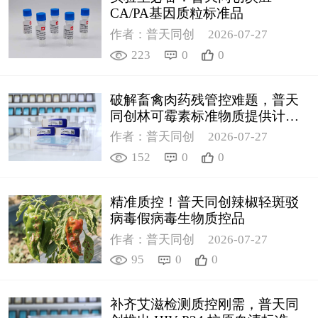
CA/PA基因质粒标准品
作者：普天同创
2026-07-27
223
0
0
破解畜禽肉药残管控难题，普天
同创林可霉素标准物质提供计量
支撑
作者：普天同创
2026-07-27
152
0
0
精准质控！普天同创辣椒轻斑驳
病毒假病毒生物质控品
作者：普天同创
2026-07-27
95
0
0
补齐艾滋检测质控刚需，普天同