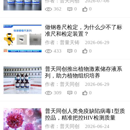
作者：普天同创
2026-07-06
362
0
0
做钢卷尺检定，为什么少不了标
准尺和检定装置？
作者：普量天铸
2026-06-29
433
0
0
普天同创推出植物激素储存液系
列，助力植物组织培养
作者：普天同创
2026-06-29
309
0
0
普天同创人类免疫缺陷病毒1型质
控品，精准把控HIV检测质量
作者：普天同创
2026-06-24