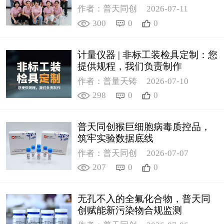
作者：普天同创
2026-07-11
300
0
0
计量仪器 | 非标工装检具定制：您
提供规程，我们负责制作
作者：普量天铸
2026-07-10
298
0
0
普天同创猴巨细胞病毒质控品，
筑牢实验数据底线
作者：普天同创
2026-07-07
207
0
0
无孔不入的全氟化合物，普天同
创赋能新污染物合规监测