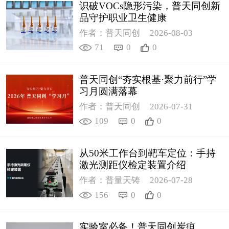
识破VOCs隐形污染，普天同创新
品守护职业卫生健康
作者：普天同创
2026-08-03
71
0
0
普天同创“夯实根基·聚力前行”学
习月圆满落幕
作者：普天同创
2026-07-31
109
0
0
从50米工作台到靶车定位：手持
激光测距仪检定装置介绍
作者：普量天铸
2026-07-28
156
0
0
实验室必备！普天同创炭疽