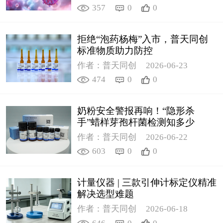
357
0
0
拒绝“泡药杨梅”入市，普天同创
标准物质助力防控
作者：普天同创
2026-06-23
474
0
0
奶粉安全警报再响！“隐形杀
手”蜡样芽孢杆菌检测知多少
作者：普天同创
2026-06-22
603
0
0
计量仪器 | 三款引伸计标定仪精准
解决选型难题
作者：普天同创
2026-06-18