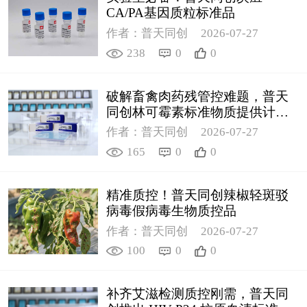
CA/PA基因质粒标准品
作者：普天同创
2026-07-27
238
0
0
破解畜禽肉药残管控难题，普天
同创林可霉素标准物质提供计量
支撑
作者：普天同创
2026-07-27
165
0
0
精准质控！普天同创辣椒轻斑驳
病毒假病毒生物质控品
作者：普天同创
2026-07-27
100
0
0
补齐艾滋检测质控刚需，普天同