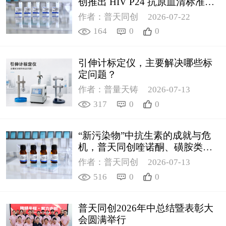
创推出 HIV P24 抗原血清标准物
质
作者：普天同创
2026-07-22
164
0
0
引伸计标定仪，主要解决哪些标
定问题？
作者：普量天铸
2026-07-13
317
0
0
“新污染物”中抗生素的成就与危
机，普天同创喹诺酮、磺胺类质
控新品筑牢环境安全防线
作者：普天同创
2026-07-13
516
0
0
普天同创2026年中总结暨表彰大
会圆满举行