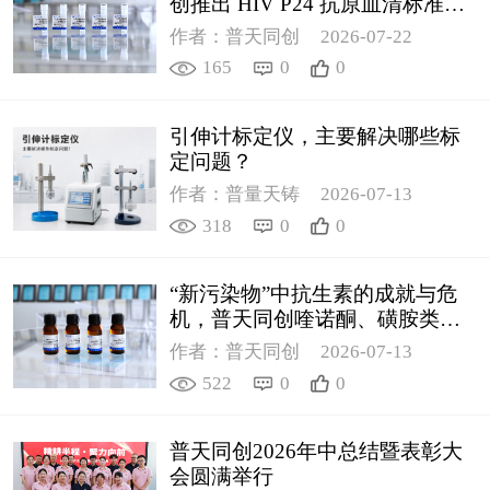
创推出 HIV P24 抗原血清标准物
质
作者：普天同创
2026-07-22
165
0
0
引伸计标定仪，主要解决哪些标
定问题？
作者：普量天铸
2026-07-13
318
0
0
“新污染物”中抗生素的成就与危
机，普天同创喹诺酮、磺胺类质
控新品筑牢环境安全防线
作者：普天同创
2026-07-13
522
0
0
普天同创2026年中总结暨表彰大
会圆满举行