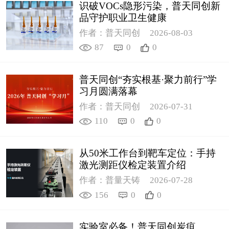
识破VOCs隐形污染，普天同创新
品守护职业卫生健康
作者：普天同创
2026-08-03
87
0
0
普天同创“夯实根基·聚力前行”学
习月圆满落幕
作者：普天同创
2026-07-31
110
0
0
从50米工作台到靶车定位：手持
激光测距仪检定装置介绍
作者：普量天铸
2026-07-28
156
0
0
实验室必备！普天同创炭疽