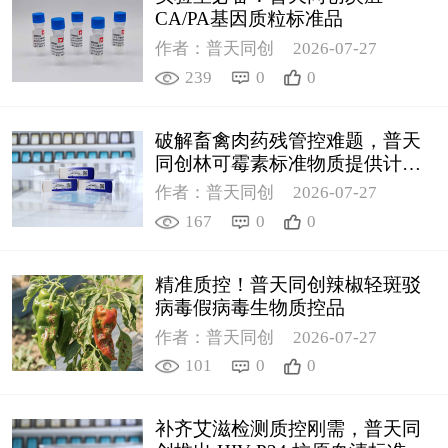
CA/PA基因质粒标准品
作者：普天同创
2026-07-27
239
0
0
破解畜禽肉药残管控难题，普天
同创林可霉素标准物质提供计量
支撑
作者：普天同创
2026-07-27
167
0
0
精准质控！普天同创辣椒轻斑驳
病毒假病毒生物质控品
作者：普天同创
2026-07-27
101
0
0
补齐艾滋检测质控刚需，普天同