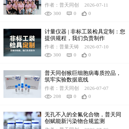
作者：普天同创
2026-07-11
300
0
0
计量仪器 | 非标工装检具定制：您
提供规程，我们负责制作
作者：普量天铸
2026-07-10
300
0
0
普天同创猴巨细胞病毒质控品，
筑牢实验数据底线
作者：普天同创
2026-07-07
208
0
0
无孔不入的全氟化合物，普天同
创赋能新污染物合规监测