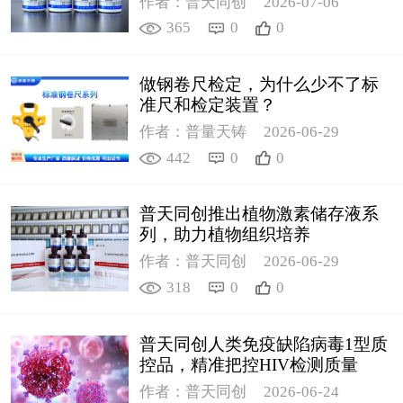
作者：普天同创
2026-07-06
365
0
0
做钢卷尺检定，为什么少不了标
准尺和检定装置？
作者：普量天铸
2026-06-29
442
0
0
普天同创推出植物激素储存液系
列，助力植物组织培养
作者：普天同创
2026-06-29
318
0
0
普天同创人类免疫缺陷病毒1型质
控品，精准把控HIV检测质量
作者：普天同创
2026-06-24