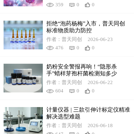
359
0
0
拒绝“泡药杨梅”入市，普天同创
标准物质助力防控
作者：普天同创
2026-06-23
476
0
0
奶粉安全警报再响！“隐形杀
手”蜡样芽孢杆菌检测知多少
作者：普天同创
2026-06-22
604
0
0
计量仪器 | 三款引伸计标定仪精准
解决选型难题
作者：普天同创
2026-06-18